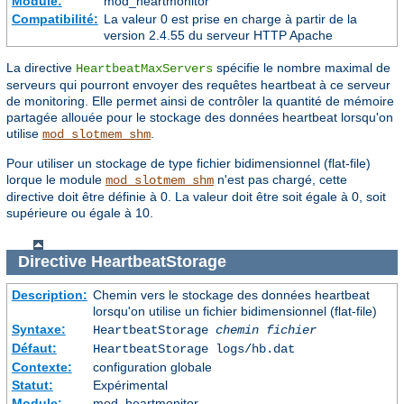
Module:
mod_heartmonitor
Compatibilité:
La valeur 0 est prise en charge à partir de la
version 2.4.55 du serveur HTTP Apache
La directive
spécifie le nombre maximal de
HeartbeatMaxServers
serveurs qui pourront envoyer des requêtes heartbeat à ce serveur
de monitoring. Elle permet ainsi de contrôler la quantité de mémoire
partagée allouée pour le stockage des données heartbeat lorsqu'on
utilise
.
mod_slotmem_shm
Pour utiliser un stockage de type fichier bidimensionnel (flat-file)
lorque le module
n'est pas chargé, cette
mod_slotmem_shm
directive doit être définie à 0. La valeur doit être soit égale à 0, soit
supérieure ou égale à 10.
Directive
HeartbeatStorage
Description:
Chemin vers le stockage des données heartbeat
lorsqu'on utilise un fichier bidimensionnel (flat-file)
Syntaxe:
HeartbeatStorage
chemin fichier
Défaut:
HeartbeatStorage logs/hb.dat
Contexte:
configuration globale
Statut:
Expérimental
Module:
mod_heartmonitor