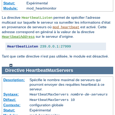
Statut:
Expérimental
Module:
mod_heartmonitor
La directive
permet de spécifier l'adresse
HeartbeatListen
multicast sur laquelle le serveur va surveiller les informations d'état
en provenance de serveurs où
est activé. Cette
mod_heartbeat
adresse correspond en général à la valeur de la directive
sur le serveur d'origine.
HeartbeatAddress
HeartbeatListen
239.0
.
0.1
:
27999
Tant que cette directive n'est pas utilisée, le module est désactivé.
Directive
HeartbeatMaxServers
Description:
Spécifie le nombre maximal de serveurs qui
pourront envoyer des requêtes heartbeat à ce
serveur.
Syntaxe:
HeartbeatMaxServers
nombre-de-serveurs
Défaut:
HeartbeatMaxServers 10
Contexte:
configuration globale
Statut:
Expérimental