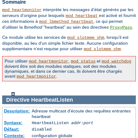
Sommaire
interprète les messages d'état générés par les
mod_heartmonitor
serveurs d'origine pour lesquels
est activé et fournit
mod_heartbeat
ces informations à
, ce qui permet
mod_lbmethod_heartbeat
d'utiliser la
lbmethod
"heartbeat" au sein des directives
.
ProxyPass
Ce module utilise les services de
, lorsqu'il est
mod_slotmem_shm
disponible, au lieu d'un simple fichier texte. Aucune configuration
supplémentaire n'est requise pour utiliser
.
mod_slotmem_shm
Pour utiliser
,
et
mod_heartmonitor
mod_status
mod_watchdog
doivent être soit des modules statiques, soit des modules
dynamiques, et dans ce dernier cas, ils doivent être chargés
avant
.
mod_heartmonitor
Directive
HeartbeatListen
Description:
Adresse multicast d'écoute des requêtes entrantes
heartbeat
Syntaxe:
HeartbeatListen
addr:port
Défaut:
disabled
Contexte:
configuration globale