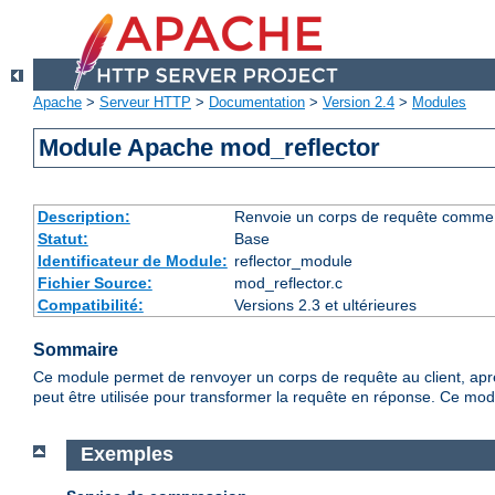
Apache
>
Serveur HTTP
>
Documentation
>
Version 2.4
>
Modules
Module Apache mod_reflector
Description:
Renvoie un corps de requête comme rép
Statut:
Base
Identificateur de Module:
reflector_module
Fichier Source:
mod_reflector.c
Compatibilité:
Versions 2.3 et ultérieures
Sommaire
Ce module permet de renvoyer un corps de requête au client, après l
peut être utilisée pour transformer la requête en réponse. Ce modul
Exemples