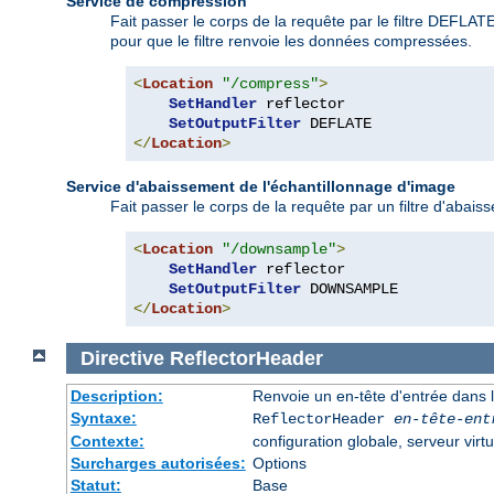
Service de compression
Fait passer le corps de la requête par le filtre DEFLA
pour que le filtre renvoie les données compressées.
<
Location
"/compress"
>
SetHandler
 reflector

SetOutputFilter
</
Location
>
Service d'abaissement de l'échantillonnage d'image
Fait passer le corps de la requête par un filtre d'abaiss
<
Location
"/downsample"
>
SetHandler
 reflector

SetOutputFilter
</
Location
>
Directive
ReflectorHeader
Description:
Renvoie un en-tête d'entrée dans l
Syntaxe:
ReflectorHeader
en-tête-ent
Contexte:
configuration globale, serveur virtu
Surcharges autorisées:
Options
Statut:
Base