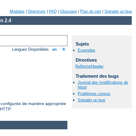
Modules
|
Directives
|
FAQ
|
Glossaire
|
Plan du site
|
Signaler un bug
n 2.4
Sujets
Langues Disponibles:
en
|
fr
Exemples
Directives
ReflectorHeader
Traitement des bugs
Journal des modifications de
httpd
Problèmes connus
Signaler un bug
es configurée de manière appropriée
e HTTP.