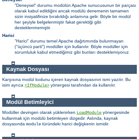
"Deneysel" durumu modülün Apache sunucusunun bir parçası
olarak kabul edildiğini ancak modülü denemenin tamamen
sizin insiyatifinize bırakıldığı anlamına gelir. Böyle bir modül
her şeyiyle belgelenmiştir fakat gerektiği gibi
desteklenmemiştir.
Harici
"Harici" durumu temel Apache dağıtımında bulunmayan
("üçüncü parti") modüller için kullanılır. Böyle modüller için
sorumluluk kabul etmediğimiz gibi bunları desteklemiyoruz.
Kaynak Dosyası
Karşısına modül kodunu içeren kaynak dosyasının ismi yazılır. Bu
isim ayrıca
yönergesi tarafından da kullanılır.
<IfModule>
Modül Betimleyici
Modüller devingen olarak yüklenirken
yönergesinde
LoadModule
kullanmak için modülü betimleyen dizgedir. Aslında, kaynak
dosyasında
türündeki harici değişkenin ismidir.
module