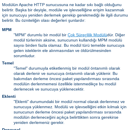
Modülün Apache HTTP sunucusuna ne kadar sıkı bağlı olduğunu
belirtir. Başka bir deyişle, modüle ve işlevselliğine erişim kazanmak
için sunucuyu yeniden derlemek gerekip gerekmediği ile ilgili durumu
belirtir. Bu özniteliğin olası değerleri şunlardır:
MPM
"MPM" durumlu bir modül bir
Çok Süreçlilik Modülü
dür. Diğer
modül türlerinin aksine, sunucunun kullandığı MPM modülü
sayısı birden fazla olamaz. Bu modül türü temelde sunucuya
gelen isteklerin ele alınmasından ve öldürülmesinden
sorumludur.
Temel
"Temel" durumuyla etiketlenmiş bir modül öntanımlı olarak
olarak derlenir ve sunucuya öntanımlı olarak yüklenir. Bu
bakımdan derleme öncesi paket yapılandırması sırasında
modülün derlenmemesi özellikle istenmedikçe bu modül
derlenecek ve sunucuya yüklenecektir.
Eklenti
"Eklenti" durumundaki bir modül normal olarak derlenmez ve
sunucuya yüklenmez. Modülü ve işlevselliğini etkin kılmak için
sunucunun derleme öncesi paket yapılandırması sırasında
modülün derleneceğini açıkça belirttikten sonra gerekirse
yeniden derlemeniz gerekir.
Deneysel