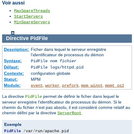
Voir aussi
MaxSpareThreads
StartServers
MinSpareServers
Directive
PidFile
Description:
Ficher dans lequel le serveur enregistre
l'identificateur de processus du démon
Syntaxe:
PidFile
nom fichier
Défaut:
PidFile logs/httpd.pid
Contexte:
configuration globale
Statut:
MPM
Module:
,
,
,
,
event
worker
prefork
mpm_winnt
mpmt_os2
La directive
permet de définir le ficher dans lequel le
PidFile
serveur enregistre l'identificateur de processus du démon. Si le
chemin du fichier n'est pas absolu, il est considéré comme relatif au
chemin défini par la directive
.
ServerRoot
Exemple
PidFile
/
var
/
run
/
apache
.
pid