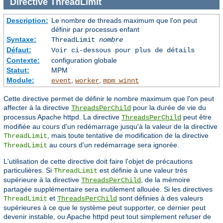
Directive
ThreadLimit
Description:
Le nombre de threads maximum que l'on peut
définir par processus enfant
Syntaxe:
ThreadLimit
nombre
Défaut:
Voir ci-dessous pour plus de détails
Contexte:
configuration globale
Statut:
MPM
Module:
,
,
event
worker
mpm_winnt
Cette directive permet de définir le nombre maximum que l'on peut
affecter à la directive
pour la durée de vie du
ThreadsPerChild
processus Apache httpd. La directive
peut être
ThreadsPerChild
modifiée au cours d'un redémarrage jusqu'à la valeur de la directive
, mais toute tentative de modification de la directive
ThreadLimit
au cours d'un redémarrage sera ignorée.
ThreadLimit
L'utilisation de cette directive doit faire l'objet de précautions
particulières. Si
est définie à une valeur très
ThreadLimit
supérieure à la directive
, de la mémoire
ThreadsPerChild
partagée supplémentaire sera inutilement allouée. Si les directives
et
sont définies à des valeurs
ThreadLimit
ThreadsPerChild
supérieures à ce que le système peut supporter, ce dernier peut
devenir instable, ou Apache httpd peut tout simplement refuser de