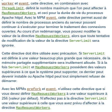
et
, cette directive, en combinaison avec
worker
event
, définit le nombre maximum que l'on peut affecter à
ThreadLimit
, et ceci pour la durée de vie du processus
MaxRequestWorkers
Apache httpd. Avec le MPM
, cette directive permet aussi de
event
définir le nombre de processus anciens du serveur pouvant
continuer à s'exécuter pour terminer le traitement des connexions
ouvertes. Au cours d'un redémarrage, vous pouvez modifier la
valeur de la directive
, alors que toute tentative
MaxRequestWorkers
de modification de la valeur de la directive
sera
ServerLimit
ignorée.
Cette directive doit être utilisée avec précaution. Si
ServerLimit
est définie à une valeur beaucoup plus grande que nécessaire, de la
mémoire partagée supplémentaire sera inutilement allouée. Si à la
fois
et
possèdent des valeurs
ServerLimit
MaxRequestWorkers
supérieures à ce que le système peut supporter, ce dernier peut
devenir instable ou Apache httpd peut tout simplement refuser de
démarrer.
Avec les MPMs
et
, n'utilisez cette directive que si
prefork
event
vous devez définir
à une valeur supérieure à
MaxRequestWorkers
256 (valeur par défaut). N'affectez pas à la directive
ServerLimit
une valeur supérieure à celle que vous avez prévu d'affecter à la
directive
.
MaxRequestWorkers