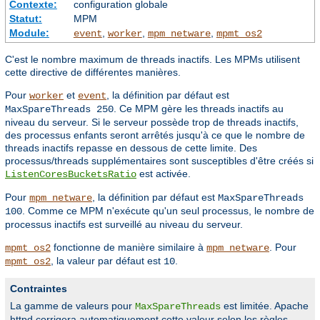
Contexte:
configuration globale
Statut:
MPM
Module:
,
,
,
event
worker
mpm_netware
mpmt_os2
C'est le nombre maximum de threads inactifs. Les MPMs utilisent
cette directive de différentes manières.
Pour
et
, la définition par défaut est
worker
event
. Ce MPM gère les threads inactifs au
MaxSpareThreads 250
niveau du serveur. Si le serveur possède trop de threads inactifs,
des processus enfants seront arrêtés jusqu'à ce que le nombre de
threads inactifs repasse en dessous de cette limite. Des
processus/threads supplémentaires sont susceptibles d'être créés si
est activée.
ListenCoresBucketsRatio
Pour
, la définition par défaut est
mpm_netware
MaxSpareThreads
. Comme ce MPM n'exécute qu'un seul processus, le nombre de
100
processus inactifs est surveillé au niveau du serveur.
fonctionne de manière similaire à
. Pour
mpmt_os2
mpm_netware
, la valeur par défaut est
.
mpmt_os2
10
Contraintes
La gamme de valeurs pour
est limitée. Apache
MaxSpareThreads
httpd corrigera automatiquement cette valeur selon les règles