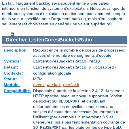
En fait, l'argument backlog sera souvent limité à une valeur
inférieure en fonction du système d'exploitation. Notez aussi que de
nombreux systèmes d'exploitation ne tiennent pas vraiment compte
de la valeur spécifiée pour l'argument backlog, mais s'en inspirent
seulement (et choisissent en général une valeur supérieure).
Directive
ListenCoresBucketsRatio
Description:
Rapport entre le nombre de coeurs de processeur
activés et le nombre de segments d'écoute
Syntaxe:
ListenCoresBucketsRatio
ratio
Défaut:
ListenCoresBucketsRatio 0 (disabled)
Contexte:
configuration globale
Statut:
MPM
Module:
,
,
event
worker
prefork
Compatibilité:
Disponible à partir de la version 2.4.13 du serveur
HTTP Apache, avec un noyau supportant l'option
de socket
, et distribuant
SO_REUSEPORT
uniformément les nouvelles connexions aux
sockets d'écoute des processus (ou threads) qui
l'utilisent (par exemple Linux versions 3.9 et
ultérieures, mais pas l'implémentation courante de
par les plateformes de type BSD.
SO_REUSEPORT