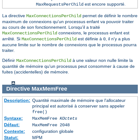
est encore supporté.
MaxRequestsPerChild
La directive
permet de définir le nombre
MaxConnectionsPerChild
maximum de connexions qu'un processus enfant va pouvoir traiter
au cours de son fonctionnement. Lorsqu'il a traité
connexions, le processus enfant est
MaxConnectionsPerChild
arrêté. Si
est définie à
, il n'y a plus
MaxConnectionsPerChild
0
aucune limite sur le nombre de connexions que le processus pourra
traiter.
Définir
à une valeur non nulle limite la
MaxConnectionsPerChild
quantité de mémoire qu'un processus peut consommer à cause de
fuites (accidentelles) de mémoire.
Directive
MaxMemFree
Description:
Quantité maximale de mémoire que l'allocateur
principal est autorisé à conserver sans appeler
free()
Syntaxe:
MaxMemFree
KOctets
Défaut:
MaxMemFree 2048
Contexte:
configuration globale
Statut:
MPM