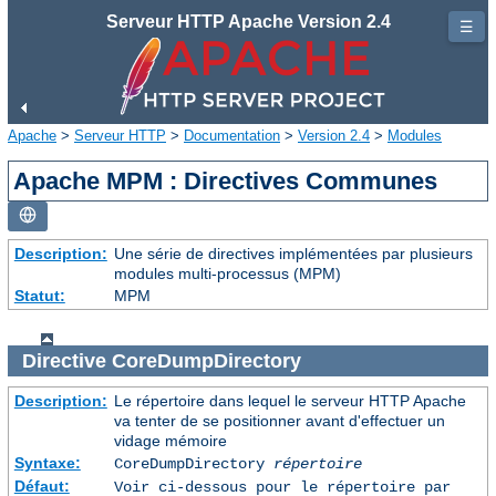
Serveur HTTP Apache Version 2.4
☰
Apache
>
Serveur HTTP
>
Documentation
>
Version 2.4
>
Modules
Apache MPM : Directives Communes
Description:
Une série de directives implémentées par plusieurs
modules multi-processus (MPM)
Statut:
MPM
Directive
CoreDumpDirectory
Description:
Le répertoire dans lequel le serveur HTTP Apache
va tenter de se positionner avant d'effectuer un
vidage mémoire
Syntaxe:
CoreDumpDirectory
répertoire
Défaut:
Voir ci-dessous pour le répertoire par