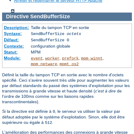
Arrêter et redémarrer le serveur HTTP Apache
Directive
SendBufferSize
Description:
Taille du tampon TCP en sortie
Syntaxe:
SendBufferSize
octets
Défaut:
SendBufferSize 0
Contexte:
configuration globale
Statut:
MPM
Module:
,
,
,
,
event
worker
prefork
mpm_winnt
,
mpm_netware
mpmt_os2
Définit la taille du tampon TCP en sortie avec le nombre d'octets
spécifié. Ceci s'avère souvent très utile pour augmenter les valeurs
par défaut standards du passé des systèmes d'exploitation pour les
transmissions à grande vitesse et haute densité (
c'est à dire
de
l'ordre de 100ms comme sur les liaisons rapides
transcontinentales).
Si la directive est définie à
, le serveur va utiliser la valeur par
0
défaut adoptée par le système d'exploitation. Sinon, elle doit être
supérieure ou égale à
.
512
L'amélioration des performances des connexions à grande vitesse