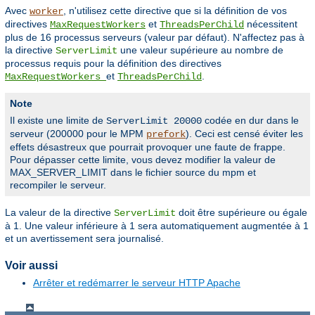
Avec
, n'utilisez cette directive que si la définition de vos
worker
directives
et
nécessitent
MaxRequestWorkers
ThreadsPerChild
plus de 16 processus serveurs (valeur par défaut). N'affectez pas à
la directive
une valeur supérieure au nombre de
ServerLimit
processus requis pour la définition des directives
et
.
MaxRequestWorkers
ThreadsPerChild
Note
Il existe une limite de
codée en dur dans le
ServerLimit 20000
serveur (200000 pour le MPM
). Ceci est censé éviter les
prefork
effets désastreux que pourrait provoquer une faute de frappe.
Pour dépasser cette limite, vous devez modifier la valeur de
MAX_SERVER_LIMIT dans le fichier source du mpm et
recompiler le serveur.
La valeur de la directive
doit être supérieure ou égale
ServerLimit
à 1. Une valeur inférieure à 1 sera automatiquement augmentée à 1
et un avertissement sera journalisé.
Voir aussi
Arrêter et redémarrer le serveur HTTP Apache