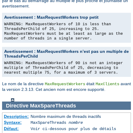
par le bas au démarrage au multiple le plus proche et journalise un
avertissement.
Avertissement : MaxRequestWorkers trop petit
WARNING: MaxRequestWorkers of 10 is less than
ThreadsPerChild of 25, increasing to 25.
MaxRequestWorkers must be at least as large as the
number of threads in a single server.
Avertissement : MaxRequestWorkers n’est pas un multiple de
ThreadsPerChild
WARNING: MaxRequestWorkers of 90 is not an integer
multiple of ThreadsPerChild of 25, decreasing to
nearest multiple 75, for a maximum of 3 servers.
Le nom de la directive
était
avant
MaxRequestWorkers
MaxClients
la version 2.3.13. Cet ancien nom est encore supporté.
Directive
MaxSpareThreads
Description:
Nombre maximum de threads inactifs
Syntaxe:
MaxSpareThreads
nombre
Défaut:
Voir ci-dessous pour plus de détails