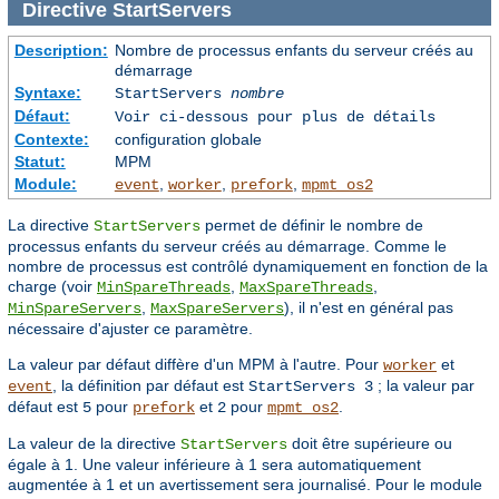
Directive
StartServers
Description:
Nombre de processus enfants du serveur créés au
démarrage
Syntaxe:
StartServers
nombre
Défaut:
Voir ci-dessous pour plus de détails
Contexte:
configuration globale
Statut:
MPM
Module:
,
,
,
event
worker
prefork
mpmt_os2
La directive
permet de définir le nombre de
StartServers
processus enfants du serveur créés au démarrage. Comme le
nombre de processus est contrôlé dynamiquement en fonction de la
charge (voir
,
,
MinSpareThreads
MaxSpareThreads
,
), il n'est en général pas
MinSpareServers
MaxSpareServers
nécessaire d'ajuster ce paramètre.
La valeur par défaut diffère d'un MPM à l'autre. Pour
et
worker
, la définition par défaut est
; la valeur par
event
StartServers 3
défaut est
pour
et
pour
.
5
prefork
2
mpmt_os2
La valeur de la directive
doit être supérieure ou
StartServers
égale à 1. Une valeur inférieure à 1 sera automatiquement
augmentée à 1 et un avertissement sera journalisé. Pour le module