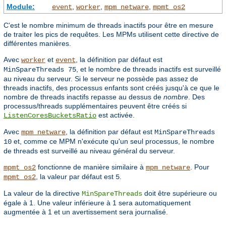
Module:
,
,
,
event
worker
mpm_netware
mpmt_os2
C'est le nombre minimum de threads inactifs pour être en mesure
de traiter les pics de requêtes. Les MPMs utilisent cette directive de
différentes manières.
Avec
et
, la définition par défaut est
worker
event
, et le nombre de threads inactifs est surveillé
MinSpareThreads 75
au niveau du serveur. Si le serveur ne possède pas assez de
threads inactifs, des processus enfants sont créés jusqu'à ce que le
nombre de threads inactifs repasse au dessus de
nombre
. Des
processus/threads supplémentaires peuvent être créés si
est activée.
ListenCoresBucketsRatio
Avec
, la définition par défaut est
mpm_netware
MinSpareThreads
et, comme ce MPM n'exécute qu'un seul processus, le nombre
10
de threads est surveillé au niveau général du serveur.
fonctionne de manière similaire à
. Pour
mpmt_os2
mpm_netware
, la valeur par défaut est
.
mpmt_os2
5
La valeur de la directive
doit être supérieure ou
MinSpareThreads
égale à 1. Une valeur inférieure à 1 sera automatiquement
augmentée à 1 et un avertissement sera journalisé.