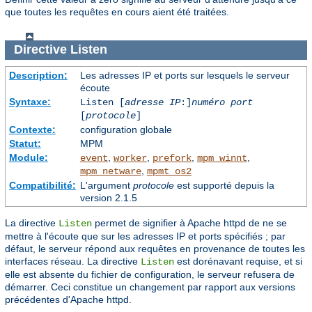
que toutes les requêtes en cours aient été traitées.
Directive
Listen
Description:
Les adresses IP et ports sur lesquels le serveur
écoute
Syntaxe:
Listen [
adresse IP
:]
numéro port
[
protocole
]
Contexte:
configuration globale
Statut:
MPM
Module:
,
,
,
,
event
worker
prefork
mpm_winnt
,
mpm_netware
mpmt_os2
Compatibilité:
L'argument
protocole
est supporté depuis la
version 2.1.5
La directive
permet de signifier à Apache httpd de ne se
Listen
mettre à l'écoute que sur les adresses IP et ports spécifiés ; par
défaut, le serveur répond aux requêtes en provenance de toutes les
interfaces réseau. La directive
est dorénavant requise, et si
Listen
elle est absente du fichier de configuration, le serveur refusera de
démarrer. Ceci constitue un changement par rapport aux versions
précédentes d'Apache httpd.