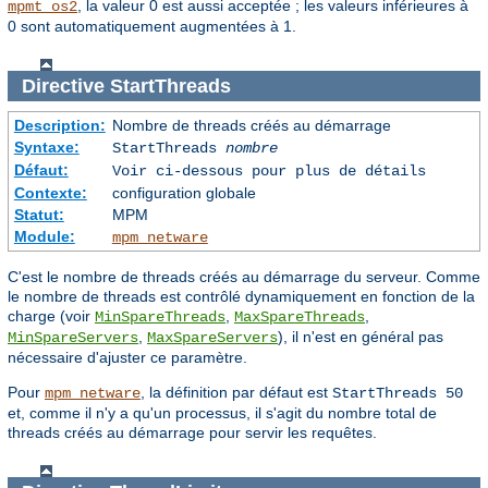
, la valeur 0 est aussi acceptée ; les valeurs inférieures à
mpmt_os2
0 sont automatiquement augmentées à 1.
Directive
StartThreads
Description:
Nombre de threads créés au démarrage
Syntaxe:
StartThreads
nombre
Défaut:
Voir ci-dessous pour plus de détails
Contexte:
configuration globale
Statut:
MPM
Module:
mpm_netware
C'est le nombre de threads créés au démarrage du serveur. Comme
le nombre de threads est contrôlé dynamiquement en fonction de la
charge (voir
,
,
MinSpareThreads
MaxSpareThreads
,
), il n'est en général pas
MinSpareServers
MaxSpareServers
nécessaire d'ajuster ce paramètre.
Pour
, la définition par défaut est
mpm_netware
StartThreads 50
et, comme il n'y a qu'un processus, il s'agit du nombre total de
threads créés au démarrage pour servir les requêtes.