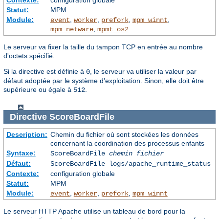
Contexte:
configuration globale
Statut:
MPM
Module:
,
,
,
,
event
worker
prefork
mpm_winnt
,
mpm_netware
mpmt_os2
Le serveur va fixer la taille du tampon TCP en entrée au nombre
d'octets spécifié.
Si la directive est définie à
, le serveur va utiliser la valeur par
0
défaut adoptée par le système d'exploitation. Sinon, elle doit être
supérieure ou égale à
.
512
Directive
ScoreBoardFile
Description:
Chemin du fichier où sont stockées les données
concernant la coordination des processus enfants
Syntaxe:
ScoreBoardFile
chemin fichier
Défaut:
ScoreBoardFile logs/apache_runtime_status
Contexte:
configuration globale
Statut:
MPM
Module:
,
,
,
event
worker
prefork
mpm_winnt
Le serveur HTTP Apache utilise un tableau de bord pour la