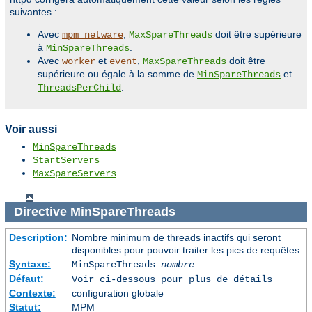
suivantes :
Avec
,
doit être supérieure
mpm_netware
MaxSpareThreads
à
.
MinSpareThreads
Avec
et
,
doit être
worker
event
MaxSpareThreads
supérieure ou égale à la somme de
et
MinSpareThreads
.
ThreadsPerChild
Voir aussi
MinSpareThreads
StartServers
MaxSpareServers
Directive
MinSpareThreads
Description:
Nombre minimum de threads inactifs qui seront
disponibles pour pouvoir traiter les pics de requêtes
Syntaxe:
MinSpareThreads
nombre
Défaut:
Voir ci-dessous pour plus de détails
Contexte:
configuration globale
Statut:
MPM