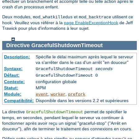
effectuer un branchement et accomplir telle ou telle action après le
crash d'un processus enfant.
Deux modules,
et
utilisent ce
mod_whatkilledus
mod_backtrace
hook. Veuillez vous référer à la
page EnableExceptionHook
de Jeff
Trawick pour plus d'informations à leur sujet.
Directive
GracefulShutdownTimeout
Description:
Spécifie le délai maximum après lequel le serveur
va s'arrêter dans le cas d'un arrêt "en douceur"
Syntaxe:
GracefulShutdownTimeout
seconds
Défaut:
GracefulShutdownTimeout 0
Contexte:
configuration globale
Statut:
MPM
Module:
,
,
event
worker
prefork
Compatibilité:
Disponible dans les versions 2.2 et supérieures
La directive
permet de spécifier le
GracefulShutdownTimeout
temps, en secondes, pendant lequel le serveur va continuer à
fonctionner après avoir reçu un signal "graceful-stop" ("Arrêt en
douceur"), afin de terminer le traitement des connexions en cours.
Définir cette valeur à zéro signifie au serveur d'attendre jusqu'à ce