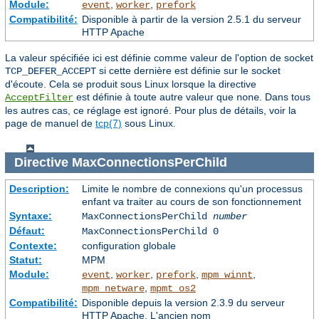
Module:
,
,
event
worker
prefork
Compatibilité:
Disponible à partir de la version 2.5.1 du serveur
HTTP Apache
La valeur spécifiée ici est définie comme valeur de l'option de socket
si cette dernière est définie sur le socket
TCP_DEFER_ACCEPT
d'écoute. Cela se produit sous Linux lorsque la directive
est définie à toute autre valeur que
. Dans tous
AcceptFilter
none
les autres cas, ce réglage est ignoré. Pour plus de détails, voir la
page de manuel de
tcp(7)
sous Linux.
Directive
MaxConnectionsPerChild
Description:
Limite le nombre de connexions qu'un processus
enfant va traiter au cours de son fonctionnement
Syntaxe:
MaxConnectionsPerChild
number
Défaut:
MaxConnectionsPerChild 0
Contexte:
configuration globale
Statut:
MPM
Module:
,
,
,
,
event
worker
prefork
mpm_winnt
,
mpm_netware
mpmt_os2
Compatibilité:
Disponible depuis la version 2.3.9 du serveur
HTTP Apache. L'ancien nom