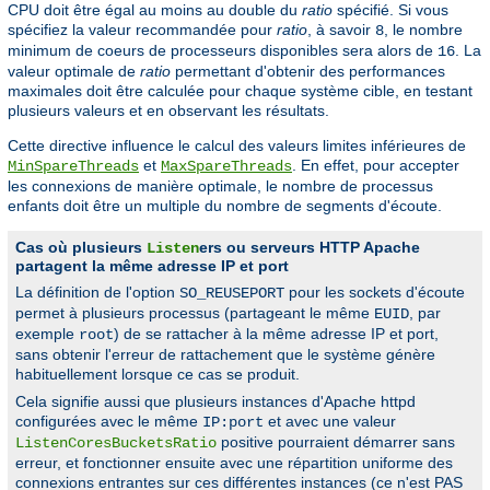
CPU doit être égal au moins au double du
ratio
spécifié. Si vous
spécifiez la valeur recommandée pour
ratio
, à savoir
, le nombre
8
minimum de coeurs de processeurs disponibles sera alors de
. La
16
valeur optimale de
ratio
permettant d'obtenir des performances
maximales doit être calculée pour chaque système cible, en testant
plusieurs valeurs et en observant les résultats.
Cette directive influence le calcul des valeurs limites inférieures de
et
. En effet, pour accepter
MinSpareThreads
MaxSpareThreads
les connexions de manière optimale, le nombre de processus
enfants doit être un multiple du nombre de segments d'écoute.
Cas où plusieurs
ers ou serveurs HTTP Apache
Listen
partagent la même adresse IP et port
La définition de l'option
pour les sockets d'écoute
SO_REUSEPORT
permet à plusieurs processus (partageant le même
, par
EUID
exemple
) de se rattacher à la même adresse IP et port,
root
sans obtenir l'erreur de rattachement que le système génère
habituellement lorsque ce cas se produit.
Cela signifie aussi que plusieurs instances d'Apache httpd
configurées avec le même
et avec une valeur
IP:port
positive pourraient démarrer sans
ListenCoresBucketsRatio
erreur, et fonctionner ensuite avec une répartition uniforme des
connexions entrantes sur ces différentes instances (ce n'est PAS