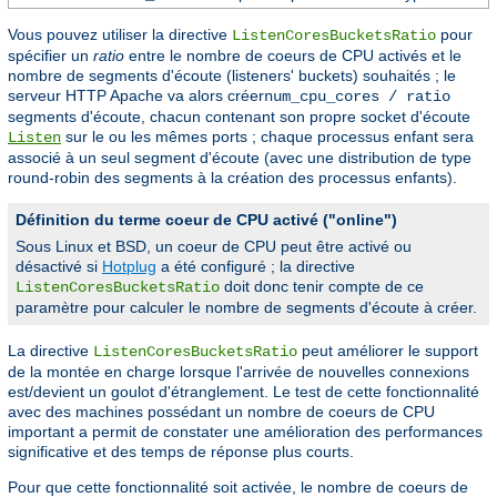
Vous pouvez utiliser la directive
pour
ListenCoresBucketsRatio
spécifier un
ratio
entre le nombre de coeurs de CPU activés et le
nombre de segments d'écoute (listeners' buckets) souhaités ; le
serveur HTTP Apache va alors créer
num_cpu_cores / ratio
segments d'écoute, chacun contenant son propre socket d'écoute
sur le ou les mêmes ports ; chaque processus enfant sera
Listen
associé à un seul segment d'écoute (avec une distribution de type
round-robin des segments à la création des processus enfants).
Définition du terme coeur de CPU activé ("online")
Sous Linux et BSD, un coeur de CPU peut être activé ou
désactivé si
Hotplug
a été configuré ; la directive
doit donc tenir compte de ce
ListenCoresBucketsRatio
paramètre pour calculer le nombre de segments d'écoute à créer.
La directive
peut améliorer le support
ListenCoresBucketsRatio
de la montée en charge lorsque l'arrivée de nouvelles connexions
est/devient un goulot d'étranglement. Le test de cette fonctionnalité
avec des machines possédant un nombre de coeurs de CPU
important a permit de constater une amélioration des performances
significative et des temps de réponse plus courts.
Pour que cette fonctionnalité soit activée, le nombre de coeurs de