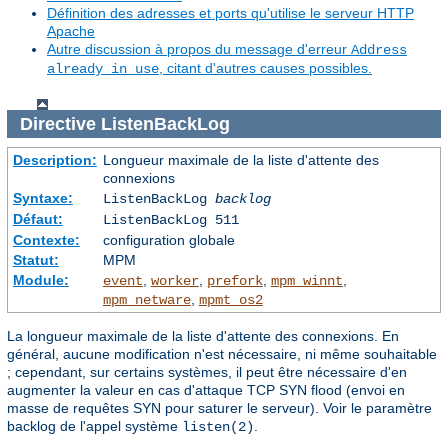
Définition des adresses et ports qu'utilise le serveur HTTP
Apache
Autre discussion à propos du message d'erreur
Address
, citant d'autres causes possibles.
already in use
Directive
ListenBackLog
Description:
Longueur maximale de la liste d'attente des
connexions
Syntaxe:
ListenBackLog
backlog
Défaut:
ListenBackLog 511
Contexte:
configuration globale
Statut:
MPM
Module:
,
,
,
,
event
worker
prefork
mpm_winnt
,
mpm_netware
mpmt_os2
La longueur maximale de la liste d'attente des connexions. En
général, aucune modification n'est nécessaire, ni même souhaitable
; cependant, sur certains systèmes, il peut être nécessaire d'en
augmenter la valeur en cas d'attaque TCP SYN flood (envoi en
masse de requêtes SYN pour saturer le serveur). Voir le paramètre
backlog de l'appel système
.
listen(2)