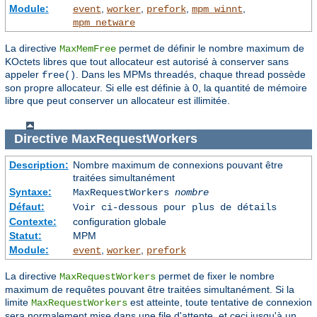
Module:
,
,
,
,
event
worker
prefork
mpm_winnt
mpm_netware
La directive
permet de définir le nombre maximum de
MaxMemFree
KOctets libres que tout allocateur est autorisé à conserver sans
appeler
. Dans les MPMs threadés, chaque thread possède
free()
son propre allocateur. Si elle est définie à 0, la quantité de mémoire
libre que peut conserver un allocateur est illimitée.
Directive
MaxRequestWorkers
Description:
Nombre maximum de connexions pouvant être
traitées simultanément
Syntaxe:
MaxRequestWorkers
nombre
Défaut:
Voir ci-dessous pour plus de détails
Contexte:
configuration globale
Statut:
MPM
Module:
,
,
event
worker
prefork
La directive
permet de fixer le nombre
MaxRequestWorkers
maximum de requêtes pouvant être traitées simultanément. Si la
limite
est atteinte, toute tentative de connexion
MaxRequestWorkers
sera normalement mise dans une file d'attente, et ceci jusqu'à un