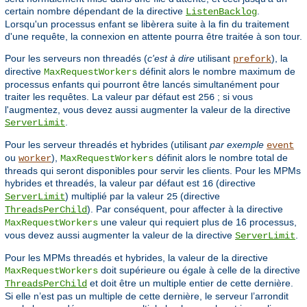
certain nombre dépendant de la directive
.
ListenBacklog
Lorsqu'un processus enfant se libèrera suite à la fin du traitement
d'une requête, la connexion en attente pourra être traitée à son tour.
Pour les serveurs non threadés (
c'est à dire
utilisant
), la
prefork
directive
définit alors le nombre maximum de
MaxRequestWorkers
processus enfants qui pourront être lancés simultanément pour
traiter les requêtes. La valeur par défaut est
; si vous
256
l'augmentez, vous devez aussi augmenter la valeur de la directive
.
ServerLimit
Pour les serveur threadés et hybrides (utilisant
par exemple
event
ou
),
définit alors le nombre total de
worker
MaxRequestWorkers
threads qui seront disponibles pour servir les clients. Pour les MPMs
hybrides et threadés, la valeur par défaut est
(directive
16
) multiplié par la valeur
(directive
ServerLimit
25
). Par conséquent, pour affecter à la directive
ThreadsPerChild
une valeur qui requiert plus de 16 processus,
MaxRequestWorkers
vous devez aussi augmenter la valeur de la directive
.
ServerLimit
Pour les MPMs threadés et hybrides, la valeur de la directive
doit supérieure ou égale à celle de la directive
MaxRequestWorkers
et doit être un multiple entier de cette dernière.
ThreadsPerChild
Si elle n’est pas un multiple de cette dernière, le serveur l’arrondit