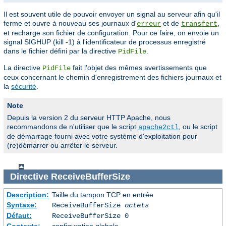
Il est souvent utile de pouvoir envoyer un signal au serveur afin qu'il
ferme et ouvre à nouveau ses journaux d'
et de
,
erreur
transfert
et recharge son fichier de configuration. Pour ce faire, on envoie un
signal SIGHUP (kill -1) à l'identificateur de processus enregistré
dans le fichier défini par la directive
.
PidFile
La directive
fait l'objet des mêmes avertissements que
PidFile
ceux concernant le chemin d'enregistrement des fichiers journaux et
la
sécurité
.
Note
Depuis la version 2 du serveur HTTP Apache, nous
recommandons de n'utiliser que le script
, ou le script
apache2ctl
de démarrage fourni avec votre système d'exploitation pour
(re)démarrer ou arrêter le serveur.
Directive
ReceiveBufferSize
Description:
Taille du tampon TCP en entrée
Syntaxe:
ReceiveBufferSize
octets
Défaut:
ReceiveBufferSize 0