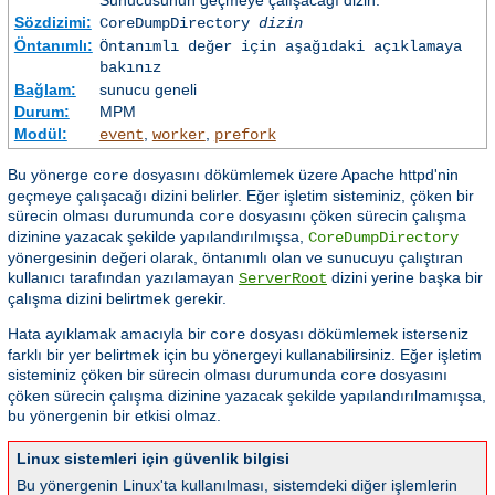
Sunucusunun geçmeye çalışacağı dizin.
Sözdizimi:
CoreDumpDirectory
dizin
Öntanımlı:
Öntanımlı değer için aşağıdaki açıklamaya
bakınız
Bağlam:
sunucu geneli
Durum:
MPM
Modül:
,
,
event
worker
prefork
Bu yönerge
dosyasını dökümlemek üzere Apache httpd'nin
core
geçmeye çalışacağı dizini belirler. Eğer işletim sisteminiz, çöken bir
sürecin olması durumunda
dosyasını çöken sürecin çalışma
core
dizinine yazacak şekilde yapılandırılmışsa,
CoreDumpDirectory
yönergesinin değeri olarak, öntanımlı olan ve sunucuyu çalıştıran
kullanıcı tarafından yazılamayan
dizini yerine başka bir
ServerRoot
çalışma dizini belirtmek gerekir.
Hata ayıklamak amacıyla bir
dosyası dökümlemek isterseniz
core
farklı bir yer belirtmek için bu yönergeyi kullanabilirsiniz. Eğer işletim
sisteminiz çöken bir sürecin olması durumunda
dosyasını
core
çöken sürecin çalışma dizinine yazacak şekilde yapılandırılmamışsa,
bu yönergenin bir etkisi olmaz.
Linux sistemleri için güvenlik bilgisi
Bu yönergenin Linux'ta kullanılması, sistemdeki diğer işlemlerin