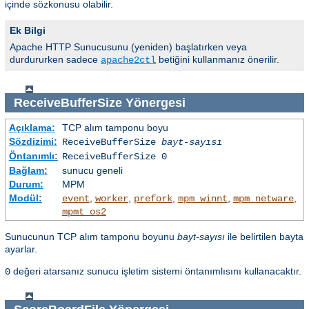
içinde sözkonusu olabilir.
Ek Bilgi
Apache HTTP Sunucusunu (yeniden) başlatırken veya
durdururken sadece
betiğini kullanmanız önerilir.
apache2ctl
ReceiveBufferSize
Yönergesi
Açıklama:
TCP alım tamponu boyu
Sözdizimi:
ReceiveBufferSize
bayt-sayısı
Öntanımlı:
ReceiveBufferSize 0
Bağlam:
sunucu geneli
Durum:
MPM
Modül:
,
,
,
,
,
event
worker
prefork
mpm_winnt
mpm_netware
mpmt_os2
Sunucunun TCP alım tamponu boyunu
bayt-sayısı
ile belirtilen bayta
ayarlar.
değeri atarsanız sunucu işletim sistemi öntanımlısını kullanacaktır.
0