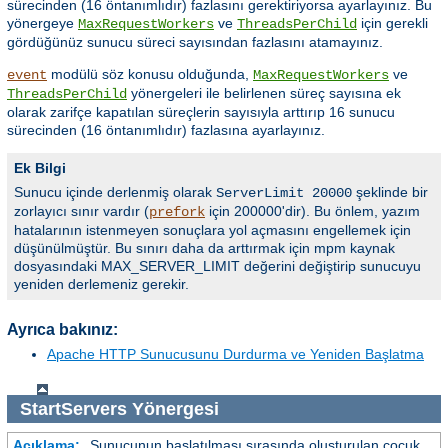
sürecinden (16 öntanımlıdır) fazlasını gerektiriyorsa ayarlayınız. Bu
yönergeye
ve
için gerekli
MaxRequestWorkers
ThreadsPerChild
gördüğünüz sunucu süreci sayısından fazlasını atamayınız.
modülü söz konusu olduğunda,
ve
event
MaxRequestWorkers
yönergeleri ile belirlenen süreç sayısına ek
ThreadsPerChild
olarak zarifçe kapatılan süreçlerin sayısıyla arttırıp 16 sunucu
sürecinden (16 öntanımlıdır) fazlasına ayarlayınız.
Ek Bilgi
Sunucu içinde derlenmiş olarak
şeklinde bir
ServerLimit 20000
zorlayıcı sınır vardır (
için 200000'dir). Bu önlem, yazım
prefork
hatalarının istenmeyen sonuçlara yol açmasını engellemek için
düşünülmüştür. Bu sınırı daha da arttırmak için mpm kaynak
dosyasındaki MAX_SERVER_LIMIT değerini değiştirip sunucuyu
yeniden derlemeniz gerekir.
Ayrıca bakınız:
Apache HTTP Sunucusunu Durdurma ve Yeniden Başlatma
StartServers
Yönergesi
Açıklama:
Sunucunun başlatılması sırasında oluşturulan çocuk