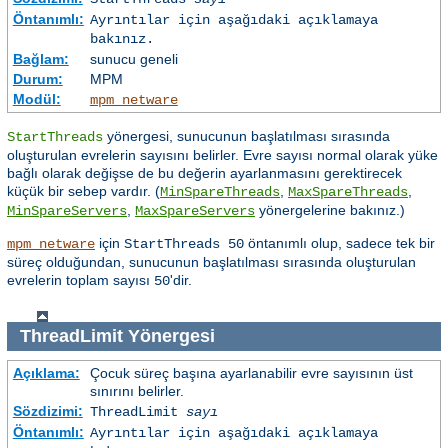
Öntanımlı:
Ayrıntılar için aşağıdaki açıklamaya
bakınız.
Bağlam:
sunucu geneli
Durum:
MPM
Modül:
mpm_netware
yönergesi, sunucunun başlatılması sırasında
StartThreads
oluşturulan evrelerin sayısını belirler. Evre sayısı normal olarak yüke
bağlı olarak değişse de bu değerin ayarlanmasını gerektirecek
küçük bir sebep vardır. (
,
,
MinSpareThreads
MaxSpareThreads
,
yönergelerine bakınız.)
MinSpareServers
MaxSpareServers
için
öntanımlı olup, sadece tek bir
mpm_netware
StartThreads 50
süreç olduğundan, sunucunun başlatılması sırasında oluşturulan
evrelerin toplam sayısı
'dir.
50
ThreadLimit
Yönergesi
Açıklama:
Çocuk süreç başına ayarlanabilir evre sayısının üst
sınırını belirler.
Sözdizimi:
ThreadLimit
sayı
Öntanımlı:
Ayrıntılar için aşağıdaki açıklamaya