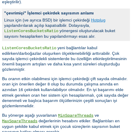
eşleştirilir).
"çevrimiçi" İşlemci çekirdek sayısının anlamı
Linux için (ve ayrıca BSD) bir işlemci çekirdeği
Hotplug
yapılandırılarak açılıp kapatıalbilir. Dolayısıyla,
yönergesi oluşturulacak buket
ListenCoresBucketsRatio
sayısını hesaplarken bu yapılandırmayı esas alır.
yeni bağlantılar kabul
ListenCoresBucketsRatio
edilirken/darboğazlar oluşurken ölçeklenebilirliği arttırabilir. Çok
sayıda işlemci çekirdekli sistemlerde bu özelliğin etkinleştirilmesinin
önemli başarım artışları ve daha kısa yanıt süreleri oluşturduğu
gözlenmiştir.
Bu
oran
ın etkin olabilmesi için işlemci çekirdeği çift sayıda olmalıdır.
oran
için önerilen değer
olup bu durumda çalışma anında en
8
azından
çekirdek kullanılabiliyor olmalıdır. En iyi başarımı elde
16
etmek gereken
oran
her sistem için hesaplanmalı, çok sayıda değer
denenmeli ve başlıca başarım ölçütlerinizin çeşitli sonuçları iyi
gözlemlenmelidir.
Bu yönerge aşağı yuvarlanan
ve
MinSpareThreads
değerlerinin hesabını etkiler. Bağlantıları en
MaxSpareThreads
uygun şekilde kabul etmek için çocuk süreçlerin sayısının buket
sayısının katları olması gerekir.