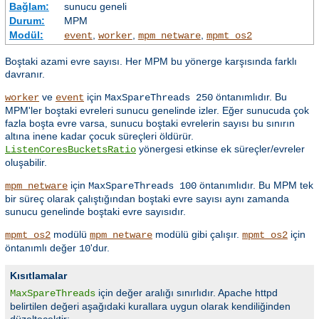
Bağlam:
sunucu geneli
Durum:
MPM
Modül:
,
,
,
event
worker
mpm_netware
mpmt_os2
Boştaki azami evre sayısı. Her MPM bu yönerge karşısında farklı
davranır.
ve
için
öntanımlıdır. Bu
worker
event
MaxSpareThreads 250
MPM'ler boştaki evreleri sunucu genelinde izler. Eğer sunucuda çok
fazla boşta evre varsa, sunucu boştaki evrelerin sayısı bu sınırın
altına inene kadar çocuk süreçleri öldürür.
yönergesi etkinse ek süreçler/evreler
ListenCoresBucketsRatio
oluşabilir.
için
öntanımlıdır. Bu MPM tek
mpm_netware
MaxSpareThreads 100
bir süreç olarak çalıştığından boştaki evre sayısı aynı zamanda
sunucu genelinde boştaki evre sayısıdır.
modülü
modülü gibi çalışır.
için
mpmt_os2
mpm_netware
mpmt_os2
öntanımlı değer
'dur.
10
Kısıtlamalar
için değer aralığı sınırlıdır. Apache httpd
MaxSpareThreads
belirtilen değeri aşağıdaki kurallara uygun olarak kendiliğinden