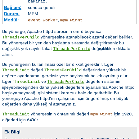
bakınız.
Bağlam:
sunucu geneli
Durum:
MPM
Modül:
,
,
event
worker
mpm_winnt
Bu yönerge, Apache httpd sürecinin ömrü boyunca
yönergesine atanabilecek azami değeri belirler.
ThreadsPerChild
Bu yönergeyi bir yeniden başlatma sırasında değiştirirseniz bu
değişiklik yok sayılır fakat
değişiklikleri dikkate
ThreadsPerChild
alınır.
Bu yönergenin kullanılması özel bir dikkat gerektirir. Eğer
değeri
değerinden yüksek bir
ThreadLimit
ThreadsPerChild
değere ayarlanırsa, gereksiz yere paylaşımlı bellek ayrılmış olur.
Eğer
ve
değerleri sistemin
ThreadLimit
ThreadsPerChild
işleyebileceğinden daha yüksek değerlere ayarlanırsa Apache httpd
başlayamayacağı gibi sistemi kararsız hale de getirebilir. Bu
yönergeye Apache httpd'nin çalışması için öngörülmüş en büyük
değerden daha yükseğini atamayınız.
yönergesinin öntanımlı değeri
için
,
ThreadLimit
mpm_winnt
1920
diğerleri için
'tür.
64
Ek Bilgi