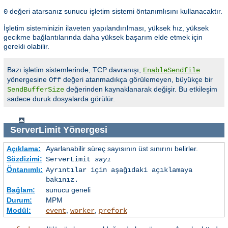
değeri atarsanız sunucu işletim sistemi öntanımlısını kullanacaktır.
0
İşletim sisteminizin ilaveten yapılandırılması, yüksek hız, yüksek
gecikme bağlantılarında daha yüksek başarım elde etmek için
gerekli olabilir.
Bazı işletim sistemlerinde, TCP davranışı,
EnableSendfile
yönergesine
değeri atanmadıkça görülemeyen, büyükçe bir
Off
değerinden kaynaklanarak değişir. Bu etkileşim
SendBufferSize
sadece duruk dosyalarda görülür.
ServerLimit
Yönergesi
Açıklama:
Ayarlanabilir süreç sayısının üst sınırını belirler.
Sözdizimi:
ServerLimit
sayı
Öntanımlı:
Ayrıntılar için aşağıdaki açıklamaya
bakınız.
Bağlam:
sunucu geneli
Durum:
MPM
Modül:
,
,
event
worker
prefork