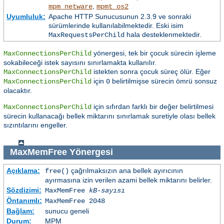
,
mpm_netware
mpmt_os2
Uyumluluk:
Apache HTTP Sunucusunun 2.3.9 ve sonraki
sürümlerinde kullanılabilmektedir. Eski isim
hala desteklenmektedir.
MaxRequestsPerChild
yönergesi, tek bir çocuk sürecin işleme
MaxConnectionsPerChild
sokabileceği istek sayısını sınırlamakta kullanılır.
istekten sonra çocuk süreç ölür. Eğer
MaxConnectionsPerChild
için
belirtilmişse sürecin ömrü sonsuz
MaxConnectionsPerChild
0
olacaktır.
için sıfırdan farklı bir değer belirtilmesi
MaxConnectionsPerChild
sürecin kullanacağı bellek miktarını sınırlamak suretiyle olası bellek
sızıntılarını engeller.
MaxMemFree
Yönergesi
Açıklama:
çağrılmaksızın ana bellek ayırıcının
free()
ayırmasına izin verilen azami bellek miktarını belirler.
Sözdizimi:
MaxMemFree
kB-sayısı
Öntanımlı:
MaxMemFree 2048
Bağlam:
sunucu geneli
Durum:
MPM