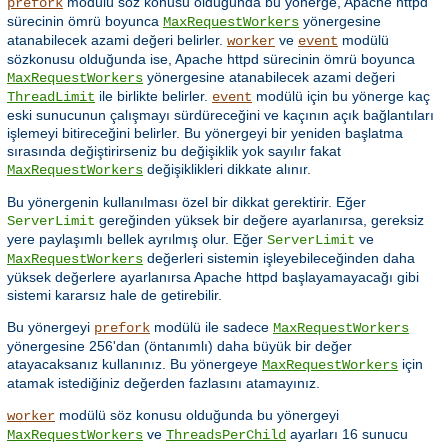
modülü söz konusu olduğunda bu yönerge, Apache httpd
prefork
sürecinin ömrü boyunca
yönergesine
MaxRequestWorkers
atanabilecek azami değeri belirler.
ve
modülü
worker
event
sözkonusu olduğunda ise, Apache httpd sürecinin ömrü boyunca
yönergesine atanabilecek azami değeri
MaxRequestWorkers
ile birlikte belirler.
modülü için bu yönerge kaç
ThreadLimit
event
eski sunucunun çalışmayı sürdüreceğini ve kaçının açık bağlantıları
işlemeyi bitireceğini belirler. Bu yönergeyi bir yeniden başlatma
sırasında değiştirirseniz bu değişiklik yok sayılır fakat
değişiklikleri dikkate alınır.
MaxRequestWorkers
Bu yönergenin kullanılması özel bir dikkat gerektirir. Eğer
gereğinden yüksek bir değere ayarlanırsa, gereksiz
ServerLimit
yere paylaşımlı bellek ayrılmış olur. Eğer
ve
ServerLimit
değerleri sistemin işleyebileceğinden daha
MaxRequestWorkers
yüksek değerlere ayarlanırsa Apache httpd başlayamayacağı gibi
sistemi kararsız hale de getirebilir.
Bu yönergeyi
modülü ile sadece
prefork
MaxRequestWorkers
yönergesine 256'dan (öntanımlı) daha büyük bir değer
atayacaksanız kullanınız. Bu yönergeye
için
MaxRequestWorkers
atamak istediğiniz değerden fazlasını atamayınız.
modülü söz konusu olduğunda bu yönergeyi
worker
ve
ayarları 16 sunucu
MaxRequestWorkers
ThreadsPerChild