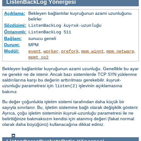
ListenBackLog
Yönergesi
Açıklama:
Bekleyen bağlantılar kuyruğunun azami uzunluğunu
belirler
Sözdizimi:
ListenBackLog
kuyruk-uzunluğu
Öntanımlı:
ListenBackLog 511
Bağlam:
sunucu geneli
Durum:
MPM
Modül:
,
,
,
,
,
event
worker
prefork
mpm_winnt
mpm_netware
mpmt_os2
Bekleyen bağlantılar kuyruğunun azami uzunluğu. Genellikle bu ayar
ne gerekir ne de istenir. Ancak bazı sistemlerde TCP SYN yüklenme
saldırılarına karşı bu değerin arttırılması gerekebilir.
kuyruk-
uzunluğu
parametresi için
işlevinin açıklamasına
listen(2)
bakınız.
Bu değer çoğunlukla işletim sistemi tarafından daha küçük bir
sayıyla sınırlanır. Bu, işletim sistemine bağlı olarak değişiklik gösterir.
Ayrıca, çoğu işletim sisteminin
kuyruk-uzunluğu
parametresi ile ne
belirttiğinize bakmaksızın kendisi için atanmış değeri (fakat normal
olarak daha büyüğünü) kullanacağına dikkat ediniz.