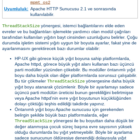
mpmt_os2
Uyumluluk:
Apache HTTP Sunucusu 2.1 ve sonrasında
kullanılabilir.
yönergesi, istemci bağlantılarını elde eden
ThreadStackSize
evreler ve bu bağlantıları işlemekte yardımcı olan modül çağrıları
tarafından kullanılan yığıtın bayt cinsinden uzunluğunu belirler. Çoğu
durumda işletim sistemi yığıtı uygun bir boyuta ayarlar, fakat yine de
ayarlanmasını gerektirecek bazı durumlar olabilir:
HP-UX gibi görece küçük yığıt boyuna sahip platformlarda,
Apache httpd, görece büyük yığıt alanı kullanan bazı üçüncü
parti modüller yüzünden çökebilir. Bu modüller öntanımlı yığıt
boyu daha büyük olan diğer platformlarda sorunsuz çalışabilir.
Bu tür çökmeler
yönergesine daha büyük
ThreadStackSize
yığıt boyu atanarak çözümlenir. Böyle bir ayarlamayı sadece
üçüncü parti modülün üreticisi bunun gerekliliğini belirtmişse
veya Apache httpd'nin evre yığıt boyutunun küçüklüğünden
dolayı çöktüğü teşhis edildiği takdirde yapınız.
Öntanımlı yığıt boyu Apache sunucusu için gerekenden
belirgin şekilde büyük bazı platformalarda, eğer
yönergesi ile bu boyuttan daha düşük bir
ThreadStackSize
değer atanmışsa çocuk süreç başına evre sayısının yüksek
olduğu durumlarda bu yığıt yetmeyebilir. Böyle bir ayarlama
sadece sunucunun öldüresiye denendiği dolayısıyla yığıt