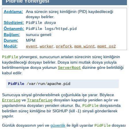
PidFile
Yönergesi
Açıklama:
Ana sürecin süreç kimliğinin (PID) kaydedileceği
dosyayı belirler.
Sözdizimi:
PidFile
dosya
Öntanımlı:
PidFile logs/httpd.pid
Bağlam:
sunucu geneli
Durum:
MPM
Modül:
,
,
,
,
event
worker
prefork
mpm_winnt
mpmt_os2
yönergesi, sunucunun artalan sürecinin süreç kimliğinin
PidFile
kaydedileceği dosyayı belirler. Dosya ismi mutlak dosya yoluyla
belirtilmemişse dosya yolunun
dizinine göre belirtildiği
ServerRoot
kabul edilir.
PidFile
/
var
/
run
/
apache
.
pid
Sunucuya sinyal gönderebilmek çoğunlukla işe yarar. Böylece
ve
dosyaları kapatılıp yeniden açılır ve
ErrorLog
TransferLog
yapılandırma dosyaları yeniden okunur. Bu,
dosyasında
PidFile
belirtilen süreç kimliğine bir SIGHUP (kill -1) sinyali gönderilerek
yapılır.
Günlük dosyasının yeri ve
güvenlik
ile ilgili uyarılar
dosyası
PidFile