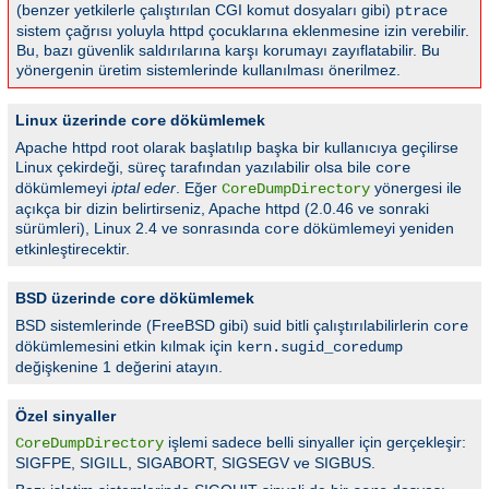
(benzer yetkilerle çalıştırılan CGI komut dosyaları gibi)
ptrace
sistem çağrısı yoluyla httpd çocuklarına eklenmesine izin verebilir.
Bu, bazı güvenlik saldırılarına karşı korumayı zayıflatabilir. Bu
yönergenin üretim sistemlerinde kullanılması önerilmez.
Linux üzerinde
dökümlemek
core
Apache httpd root olarak başlatılıp başka bir kullanıcıya geçilirse
Linux çekirdeği, süreç tarafından yazılabilir olsa bile
core
dökümlemeyi
iptal eder
. Eğer
yönergesi ile
CoreDumpDirectory
açıkça bir dizin belirtirseniz, Apache httpd (2.0.46 ve sonraki
sürümleri), Linux 2.4 ve sonrasında
dökümlemeyi yeniden
core
etkinleştirecektir.
BSD üzerinde
dökümlemek
core
BSD sistemlerinde (FreeBSD gibi) suid bitli çalıştırılabilirlerin
core
dökümlemesini etkin kılmak için
kern.sugid_coredump
değişkenine 1 değerini atayın.
Özel sinyaller
işlemi sadece belli sinyaller için gerçekleşir:
CoreDumpDirectory
SIGFPE, SIGILL, SIGABORT, SIGSEGV ve SIGBUS.