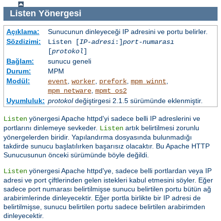
Listen
Yönergesi
Açıklama:
Sunucunun dinleyeceği IP adresini ve portu belirler.
Sözdizimi:
Listen [
IP-adresi
:]
port-numarası
[
protokol
]
Bağlam:
sunucu geneli
Durum:
MPM
Modül:
,
,
,
,
event
worker
prefork
mpm_winnt
,
mpm_netware
mpmt_os2
Uyumluluk:
protokol
değiştirgesi 2.1.5 sürümünde eklenmiştir.
yönergesi Apache httpd'yi sadece belli IP adreslerini ve
Listen
portlarını dinlemeye sevkeder.
artık belirtilmesi zorunlu
Listen
yönergelerden biridir. Yapılandırma dosyasında bulunmadığı
takdirde sunucu başlatılırken başarısız olacaktır. Bu Apache HTTP
Sunucusunun önceki sürümünde böyle değildi.
yönergesi Apache httpd'ye, sadece belli portlardan veya IP
Listen
adresi ve port çiftlerinden gelen istekleri kabul etmesini söyler. Eğer
sadece port numarası belirtilmişse sunucu belirtilen portu bütün ağ
arabirimlerinde dinleyecektir. Eğer portla birlikte bir IP adresi de
belirtilmişse, sunucu belirtilen portu sadece belirtilen arabirimden
dinleyecektir.