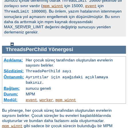
Sunucu içinde derlenmiş olarak
şeklinde bir
ThreadLimit 20000
zorlayıcı sınır vardır (
için 15000,
için
mpm_winnt
event
). Bu önlem, yazım hatalarının istenmeyen
ThreadLimit 100000
sonuçlara yol açmasını engellemek için düşünülmüştür. Bu sınırı
daha da arttırmak için mpm kaynak dosyasındaki
MAX_SERVER_LIMIT değerini değiştirip sunucuyu yeniden
derlemeniz gerekir.
ThreadsPerChild
Yönergesi
Açıklama:
Her çocuk süreç tarafından oluşturulan evrelerin
sayısını belirler.
Sözdizimi:
ThreadsPerChild
sayı
Öntanımlı:
Ayrıntılar için aşağıdaki açıklamaya
bakınız.
Bağlam:
sunucu geneli
Durum:
MPM
Modül:
,
,
event
worker
mpm_winnt
Bu yönerge, her çocuk süreç tarafından oluşturulan evrelerin
sayısını belirler. Çocuk süreçler bu evreleri başlatıldıklarında
oluştururlar ve bundan daha fazlasını asla oluşturmazlar.
gibi sadece bir çocuk sürecin bulunduğu bir MPM
mpm_winnt