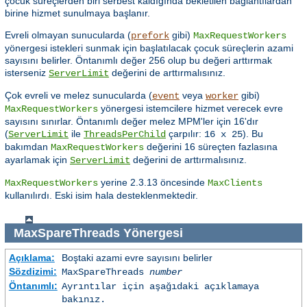
çocuk süreçlerden biri serbest kaldığında bekletilen bağlantılardan
birine hizmet sunulmaya başlanır.
Evreli olmayan sunucularda (
gibi)
prefork
MaxRequestWorkers
yönergesi istekleri sunmak için başlatılacak çocuk süreçlerin azami
sayısını belirler. Öntanımlı değer 256 olup bu değeri arttırmak
isterseniz
değerini de arttırmalısınız.
ServerLimit
Çok evreli ve melez sunucularda (
veya
gibi)
event
worker
yönergesi istemcilere hizmet verecek evre
MaxRequestWorkers
sayısını sınırlar. Öntanımlı değer melez MPM'ler için 16'dır
(
ile
çarpılır:
). Bu
ServerLimit
ThreadsPerChild
16 x 25
bakımdan
değerini 16 süreçten fazlasına
MaxRequestWorkers
ayarlamak için
değerini de arttırmalısınız.
ServerLimit
yerine 2.3.13 öncesinde
MaxRequestWorkers
MaxClients
kullanılırdı. Eski isim hala desteklenmektedir.
MaxSpareThreads
Yönergesi
Açıklama:
Boştaki azami evre sayısını belirler
Sözdizimi:
MaxSpareThreads
number
Öntanımlı:
Ayrıntılar için aşağıdaki açıklamaya
bakınız.