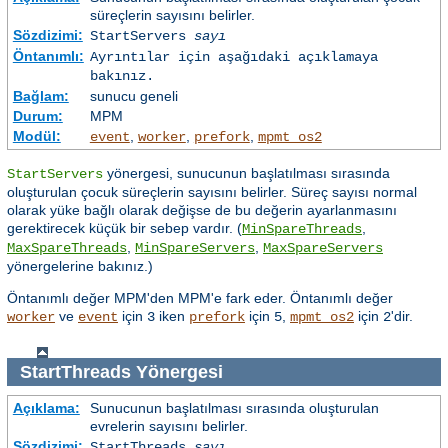
süreçlerin sayısını belirler.
Sözdizimi:
StartServers
sayı
Öntanımlı:
Ayrıntılar için aşağıdaki açıklamaya
bakınız.
Bağlam:
sunucu geneli
Durum:
MPM
Modül:
,
,
,
event
worker
prefork
mpmt_os2
yönergesi, sunucunun başlatılması sırasında
StartServers
oluşturulan çocuk süreçlerin sayısını belirler. Süreç sayısı normal
olarak yüke bağlı olarak değişse de bu değerin ayarlanmasını
gerektirecek küçük bir sebep vardır. (
,
MinSpareThreads
,
,
MaxSpareThreads
MinSpareServers
MaxSpareServers
yönergelerine bakınız.)
Öntanımlı değer MPM'den MPM'e fark eder. Öntanımlı değer
ve
için
iken
için
,
için
'dir.
worker
event
3
prefork
5
mpmt_os2
2
StartThreads
Yönergesi
Açıklama:
Sunucunun başlatılması sırasında oluşturulan
evrelerin sayısını belirler.
Sözdizimi:
StartThreads
sayı