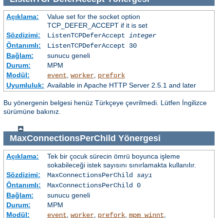
Açıklama:
Value set for the socket option
TCP_DEFER_ACCEPT if it is set
Sözdizimi:
ListenTCPDeferAccept
integer
Öntanımlı:
ListenTCPDeferAccept 30
Bağlam:
sunucu geneli
Durum:
MPM
Modül:
,
,
event
worker
prefork
Uyumluluk:
Available in Apache HTTP Server 2.5.1 and later
Bu yönergenin belgesi henüz Türkçeye çevrilmedi. Lütfen İngilizce
sürümüne bakınız.
MaxConnectionsPerChild
Yönergesi
Açıklama:
Tek bir çocuk sürecin ömrü boyunca işleme
sokabileceği istek sayısını sınırlamakta kullanılır.
Sözdizimi:
MaxConnectionsPerChild
sayı
Öntanımlı:
MaxConnectionsPerChild 0
Bağlam:
sunucu geneli
Durum:
MPM
Modül:
,
,
,
,
event
worker
prefork
mpm_winnt