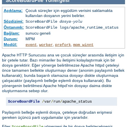
ScoreBoardFile
Yönergesi
Açıklama:
Çocuk süreçler için eşgüdüm verisini saklamakta
kullanılan dosyanın yerini belirler.
Sözdizimi:
ScoreBoardFile
dosya-yolu
Öntanımlı:
ScoreBoardFile logs/apache_runtime_status
Bağlam:
sunucu geneli
Durum:
MPM
Modül:
,
,
,
event
worker
prefork
mpm_winnt
Apache HTTP Sunucusu ana ve çocuk süreçler arasında iletişim için
bir çetele tutar. Bazı mimariler bu iletişimi kolaylaştırmak için bir
dosya gerektirir. Eğer yönerge belirtilmezse Apache httpd çeteleyi
önce tamamen bellekte oluşturmayı dener (anonim paylaşımlı bellek
kullanarak); bunda başarılı olamazsa dosyayı diskte oluşturmaya
çalışacaktır (paylaşımlı belleğe eşlemli dosya kullanarak). Bu
yönergenin belirtilmesi Apache httpd'nin dosyayı daima diskte
oluşturmasına sebep olur.
ScoreBoardFile
/
var
/
run
/
apache_status
Paylaşımlı belleğe eşlemli dosya, çeteleye doğrudan erişmesi
gereken üçüncü parti uygulamalar için yararlıdır.
Eğer
yönergesi ile bir dosya belirtecekseniz,
ScoreBoardFile