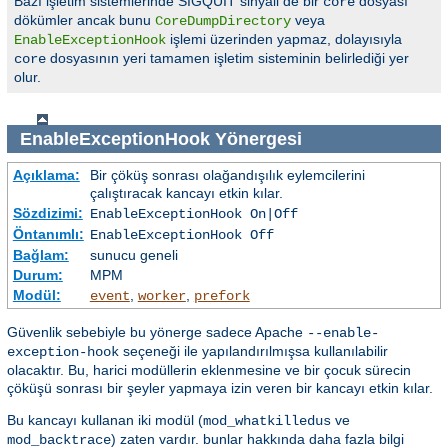
Bazı işletim sistemlerinde SIGQUIT sinyali de bir
dosyası
core
dökümler ancak bunu
veya
CoreDumpDirectory
işlemi üzerinden yapmaz, dolayısıyla
EnableExceptionHook
dosyasının yeri tamamen işletim sisteminin belirlediği yer
core
olur.
EnableExceptionHook
Yönergesi
Açıklama:
Bir çöküş sonrası olağandışılık eylemcilerini
çalıştıracak kancayı etkin kılar.
Sözdizimi:
EnableExceptionHook On|Off
Öntanımlı:
EnableExceptionHook Off
Bağlam:
sunucu geneli
Durum:
MPM
Modül:
,
,
event
worker
prefork
Güvenlik sebebiyle bu yönerge sadece Apache
--enable-
seçeneği ile yapılandırılmışsa kullanılabilir
exception-hook
olacaktır. Bu, harici modüllerin eklenmesine ve bir çocuk sürecin
çöküşü sonrası bir şeyler yapmaya izin veren bir kancayı etkin kılar.
Bu kancayı kullanan iki modül (
ve
mod_whatkilledus
) zaten vardır. bunlar hakkında daha fazla bilgi
mod_backtrace