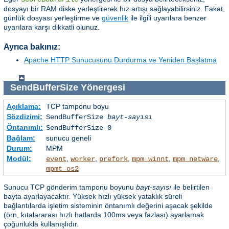
dosyayı bir RAM diske yerleştirerek hız artışı sağlayabilirsiniz. Fakat,
günlük dosyası yerleştirme ve
güvenlik
ile ilgili uyarılara benzer
uyarılara karşı dikkatli olunuz.
Ayrıca bakınız:
Apache HTTP Sunucusunu Durdurma ve Yeniden Başlatma
SendBufferSize
Yönergesi
Açıklama:
TCP tamponu boyu
Sözdizimi:
SendBufferSize
bayt-sayısı
Öntanımlı:
SendBufferSize 0
Bağlam:
sunucu geneli
Durum:
MPM
Modül:
,
,
,
,
,
event
worker
prefork
mpm_winnt
mpm_netware
mpmt_os2
Sunucu TCP gönderim tamponu boyunu
bayt-sayısı
ile belirtilen
bayta ayarlayacaktır. Yüksek hızlı yüksek yataklık süreli
bağlantılarda işletim sisteminin öntanımlı değerini aşacak şekilde
(örn, kıtalararası hızlı hatlarda 100ms veya fazlası) ayarlamak
çoğunlukla kullanışlıdır.