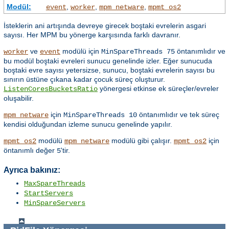
Modül:
,
,
,
event
worker
mpm_netware
mpmt_os2
İsteklerin ani artışında devreye girecek boştaki evrelerin asgari
sayısı. Her MPM bu yönerge karşısında farklı davranır.
ve
modülü için
öntanımlıdır ve
worker
event
MinSpareThreads 75
bu modül boştaki evreleri sunucu genelinde izler. Eğer sunucuda
boştaki evre sayısı yetersizse, sunucu, boştaki evrelerin sayısı bu
sınırın üstüne çıkana kadar çocuk süreç oluşturur.
yönergesi etkinse ek süreçler/evreler
ListenCoresBucketsRatio
oluşabilir.
için
öntanımlıdır ve tek süreç
mpm_netware
MinSpareThreads 10
kendisi olduğundan izleme sunucu genelinde yapılır.
modülü
modülü gibi çalışır.
için
mpmt_os2
mpm_netware
mpmt_os2
öntanımlı değer
'tir.
5
Ayrıca bakınız:
MaxSpareThreads
StartServers
MinSpareServers