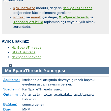
düzeltecektir:
modülü, değerin
mpm_netware
MinSpareThreads
değerinden küçük olmasını gerektirir.
ve
için değer,
ve
worker
event
MinSpareThreads
toplamına eşit veya büyük olmak
ThreadsPerChild
zorundadır.
Ayrıca bakınız:
MinSpareThreads
StartServers
MaxSpareServers
MinSpareThreads
Yönergesi
Açıklama:
İsteklerin ani artışında devreye girecek boştaki
evrelerin asgari sayısını belirler.
Sözdizimi:
MinSpareThreads
sayı
Öntanımlı:
Ayrıntılar için aşağıdaki açıklamaya
bakınız.
Bağlam:
sunucu geneli
Durum:
MPM