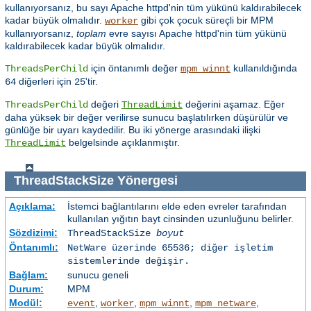
kullanıyorsanız, bu sayı Apache httpd'nin tüm yükünü kaldırabilecek
kadar büyük olmalıdır.
gibi çok çocuk süreçli bir MPM
worker
kullanıyorsanız,
toplam
evre sayısı Apache httpd'nin tüm yükünü
kaldırabilecek kadar büyük olmalıdır.
için öntanımlı değer
kullanıldığında
ThreadsPerChild
mpm_winnt
diğerleri için
'tir.
64
25
değeri
değerini aşamaz. Eğer
ThreadsPerChild
ThreadLimit
daha yüksek bir değer verilirse sunucu başlatılırken düşürülür ve
günlüğe bir uyarı kaydedilir. Bu iki yönerge arasındaki ilişki
belgelsinde açıklanmıştır.
ThreadLimit
ThreadStackSize
Yönergesi
Açıklama:
İstemci bağlantılarını elde eden evreler tarafından
kullanılan yığıtın bayt cinsinden uzunluğunu belirler.
Sözdizimi:
ThreadStackSize
boyut
Öntanımlı:
NetWare üzerinde 65536; diğer işletim
sistemlerinde değişir.
Bağlam:
sunucu geneli
Durum:
MPM
Modül:
,
,
,
,
event
worker
mpm_winnt
mpm_netware