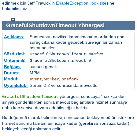
edinmek için Jeff Trawick'in
EnableExceptionHook site
sine
bakabilirsiniz.
GracefulShutdownTimeout
Yönergesi
Açıklama:
Sunucunun nazikçe kapatılmasının ardından ana
süreç çıkana kadar geçecek süre için bir zaman
aşımı belirler.
Sözdizimi:
GracefulShutdownTimeout
saniye
Öntanımlı:
GracefulShutdownTimeout 0
Bağlam:
sunucu geneli
Durum:
MPM
Modül:
,
,
event
worker
prefork
Uyumluluk:
Sürüm 2.2 ve sonrasında mevcuttur
yönergesi, sunucuya "nazikçe dur"
GracefulShutdownTimeout
sinyali gönderildikten sonra mevcut bağlantılara hizmet sunmaya
daha kaç saniye devam edebileceğini belirtir.
Bu değerin
olarak belirtilmesi, sunucunun bekleyen bütün isteklere
0
hizmet sunumu tamamlanıncaya kadar (gerekirse sonsuza kadar)
bekleyebileceği anlamına gelir.