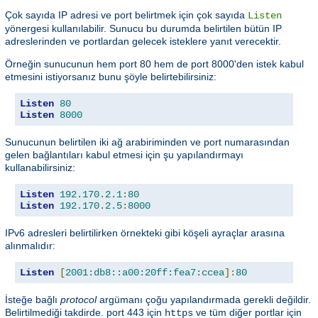
Çok sayıda IP adresi ve port belirtmek için çok sayıda
Listen
yönergesi kullanılabilir. Sunucu bu durumda belirtilen bütün IP
adreslerinden ve portlardan gelecek isteklere yanıt verecektir.
Örneğin sunucunun hem port 80 hem de port 8000'den istek kabul
etmesini istiyorsanız bunu şöyle belirtebilirsiniz:
Listen
80
Listen
8000
Sunucunun belirtilen iki ağ arabiriminden ve port numarasından
gelen bağlantıları kabul etmesi için şu yapılandırmayı
kullanabilirsiniz:
Listen
192.170
.
2.1
:
80
Listen
192.170
.
2.5
:
8000
IPv6 adresleri belirtilirken örnekteki gibi köşeli ayraçlar arasına
alınmalıdır:
Listen
[
2001:db8::a00:20ff:fea7:ccea
]:
80
İsteğe bağlı
protocol
argümanı çoğu yapılandırmada gerekli değildir.
Belirtilmediği takdirde. port 443 için
ve tüm diğer portlar için
https