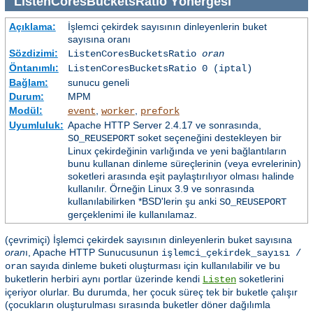
ListenCoresBucketsRatio
Yönergesi
Açıklama:
İşlemci çekirdek sayısının dinleyenlerin buket
sayısına oranı
Sözdizimi:
ListenCoresBucketsRatio
oran
Öntanımlı:
ListenCoresBucketsRatio 0 (iptal)
Bağlam:
sunucu geneli
Durum:
MPM
Modül:
,
,
event
worker
prefork
Uyumluluk:
Apache HTTP Server 2.4.17 ve sonrasında,
soket seçeneğini destekleyen bir
SO_REUSEPORT
Linux çekirdeğinin varlığında ve yeni bağlantıların
bunu kullanan dinleme süreçlerinin (veya evrelerinin)
soketleri arasında eşit paylaştırılıyor olması halinde
kullanılır. Örneğin Linux 3.9 ve sonrasında
kullanılabilirken *BSD'lerin şu anki
SO_REUSEPORT
gerçeklenimi ile kullanılamaz.
(çevrimiçi) İşlemci çekirdek sayısının dinleyenlerin buket sayısına
oran
ı, Apache HTTP Sunucusunun
işlemci_çekirdek_sayısı /
sayıda dinleme buketi oluşturması için kullanılabilir ve bu
oran
buketlerin herbiri aynı portlar üzerinde kendi
soketlerini
Listen
içeriyor olurlar. Bu durumda, her çocuk süreç tek bir buketle çalışır
(çocukların oluşturulması sırasında buketler döner dağılımla