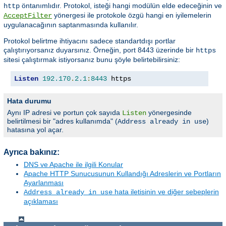
öntanımlıdır. Protokol, isteği hangi modülün elde edeceğinin ve
http
yönergesi ile protokole özgü hangi en iyilemelerin
AcceptFilter
uygulanacağının saptanmasında kullanılır.
Protokol belirtme ihtiyacını sadece standartdışı portlar
çalıştırıyorsanız duyarsınız. Örneğin, port 8443 üzerinde bir
https
sitesi çalıştırmak istiyorsanız bunu şöyle belirtebilirsiniz:
Listen
192.170
.
2.1
:
8443
 https
Hata durumu
Aynı IP adresi ve portun çok sayıda
yönergesinde
Listen
belirtilmesi bir "adres kullanımda" (
)
Address already in use
hatasına yol açar.
Ayrıca bakınız:
DNS ve Apache ile ilgili Konular
Apache HTTP Sunucusunun Kullandığı Adreslerin ve Portların
Ayarlanması
hata iletisinin ve diğer sebeplerin
Address already in use
açıklaması