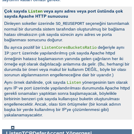
Çok sayıda
veya aynı adres veya port üstünda çok
Listen
sayıda Apache HTTP sunucusu
Dinleyen soketler üzerinde
seçeneğini tanımlamak
SO_REUSEPORT
normal bir durumda sistem tarafından oluşturulmuş bir bağlama
hatası olmaksızın çok sayıda sürecin aynı adres ve porta
bağlanması sonucunu doğurur.
Bu ayrıca pozitif bir
değeriyle aynı
ListenCoresBucketsRatio
üzerinde yapılandırılmış çok sayıda Apache httpd
IP:port
örneğinin hatasız başlamasının yanında gelen çağrıların her iki
örneğe eşit olarak dağıtılacağı anlamına da gelir. (Bu, herhangi bir
durumda bir öneri veya makul bir kullanım DEĞİL, böyle bir olası
sorunun algılanmasının engelleneceğine dair bir uyarıdır.)
Aynı örnek dahilinde, çok sayıda
yönergesinin tam olarak
Listen
aynı IP ve port üzerinde yapılandırılması durumunda Apache httpd
gerekli sınamaları yaptıktan sonra başlamayacak, böylelikle
birbirinin benzeri çok sayıda kullanışsız buketin oluşturulması
engellenecektir. Ancak, olası tüm örtüşmeler (bir konak adının
başka bir yerde kullanılmış bir IP'ye çözümlenmesi gibi)
yakalanamayacaktır.
ListenTCPDeferAccept
Yönergesi