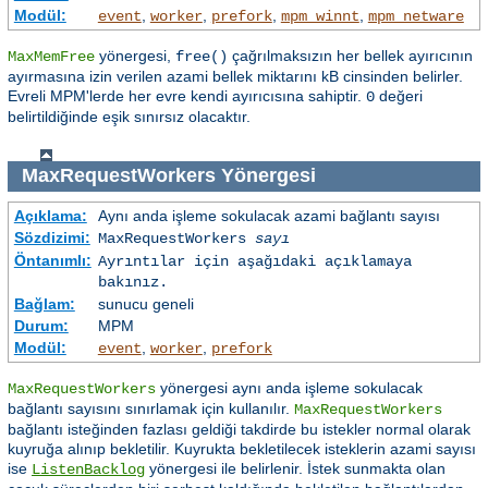
Modül:
,
,
,
,
event
worker
prefork
mpm_winnt
mpm_netware
yönergesi,
çağrılmaksızın her bellek ayırıcının
MaxMemFree
free()
ayırmasına izin verilen azami bellek miktarını kB cinsinden belirler.
Evreli MPM'lerde her evre kendi ayırıcısına sahiptir.
değeri
0
belirtildiğinde eşik sınırsız olacaktır.
MaxRequestWorkers
Yönergesi
Açıklama:
Aynı anda işleme sokulacak azami bağlantı sayısı
Sözdizimi:
MaxRequestWorkers
sayı
Öntanımlı:
Ayrıntılar için aşağıdaki açıklamaya
bakınız.
Bağlam:
sunucu geneli
Durum:
MPM
Modül:
,
,
event
worker
prefork
yönergesi aynı anda işleme sokulacak
MaxRequestWorkers
bağlantı sayısını sınırlamak için kullanılır.
MaxRequestWorkers
bağlantı isteğinden fazlası geldiği takdirde bu istekler normal olarak
kuyruğa alınıp bekletilir. Kuyrukta bekletilecek isteklerin azami sayısı
ise
yönergesi ile belirlenir. İstek sunmakta olan
ListenBacklog