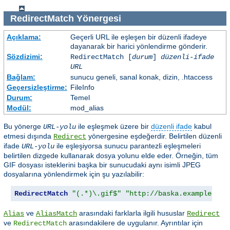
RedirectMatch
Yönergesi
Açıklama:
Geçerli URL ile eşleşen bir düzenli ifadeye
dayanarak bir harici yönlendirme gönderir.
Sözdizimi:
RedirectMatch [
durum
]
düzenli-ifade
URL
Bağlam:
sunucu geneli, sanal konak, dizin, .htaccess
Geçersizleştirme:
FileInfo
Durum:
Temel
Modül:
mod_alias
Bu yönerge
ile eşleşmek üzere bir
düzenli ifade
kabul
URL-yolu
etmesi dışında
yönergesine eşdeğerdir. Belirtilen düzenli
Redirect
ifade
ile eşleşiyorsa sunucu parantezli eşleşmeleri
URL-yolu
belirtilen dizgede kullanarak dosya yolunu elde eder. Örneğin, tüm
GIF dosyası isteklerini başka bir sunucudaki aynı isimli JPEG
dosyalarına yönlendirmek için şu yazılabilir:
RedirectMatch
"(.*)\.gif$"
"http://baska.example.com
ve
arasındaki farklarla ilgili hususlar
Alias
AliasMatch
Redirect
ve
arasındakilere de uygulanır. Ayrıntılar için
RedirectMatch