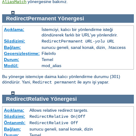
yönergesine bakınız.
AliasMatch
RedirectPermanent
Yönergesi
Açıklama:
İstemciyi, kalıcı bir yönlendirme isteği
döndürerek farklı bir URL'ye yönlendirir.
Sözdizimi:
RedirectPermanent
URL-yolu
URL
Bağlam:
sunucu geneli, sanal konak, dizin, .htaccess
Geçersizleştirme:
FileInfo
Durum:
Temel
Modül:
mod_alias
Bu yönerge istemciye daima kalıcı yönlendirme durumu (301)
döndürür. Yani,
ile aynı işi yapar.
Redirect permanent
RedirectRelative
Yönergesi
Açıklama:
Allows relative redirect targets.
Sözdizimi:
RedirectRelative On|Off
Öntanımlı:
RedirectRelative Off
Bağlam:
sunucu geneli, sanal konak, dizin
Durum:
Temel