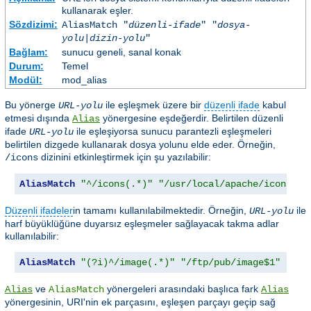
kullanarak eşler.
Sözdizimi:
AliasMatch "
düzenli-ifade
" "
dosya-
yolu
|
dizin-yolu
"
Bağlam:
sunucu geneli, sanal konak
Durum:
Temel
Modül:
mod_alias
Bu yönerge
ile eşleşmek üzere bir
düzenli ifade
kabul
URL-yolu
etmesi dışında
yönergesine eşdeğerdir. Belirtilen düzenli
Alias
ifade
ile eşleşiyorsa sunucu parantezli eşleşmeleri
URL-yolu
belirtilen dizgede kullanarak dosya yolunu elde eder. Örneğin,
dizinini etkinleştirmek için şu yazılabilir:
/icons
AliasMatch
"^/icons(.*)"
"/usr/local/apache/icons$1"
Düzenli ifadeler
in tamamı kullanılabilmektedir. Örneğin,
ile
URL-yolu
harf büyüklüğüne duyarsız eşleşmeler sağlayacak takma adlar
kullanılabilir:
AliasMatch
"(?i)^/image(.*)"
"/ftp/pub/image$1"
ve
yönergeleri arasındaki başlıca fark
Alias
AliasMatch
Alias
yönergesinin, URI'nin ek parçasını, eşleşen parçayı geçip sağ