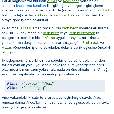
Farklı bağlamlarda bulunan
ve
yönergeleri
Alias
Redirect
standart
katıştırma kuralları
ile ilgili diğer yönergeler gibi işleme
sokulur. Fakat aynı bağlam dahilinde (örneğin, aynı
<VirtualHost>
bölümünde) çok fazla
ve
varsa bunlar belli bir
Alias
Redirect
sıraya göre işleme sokulurlar.
İlk adımda,
'lardan önce bütün
yönergeleri işleme
Alias
Redirect
sokulur. Bu bakımdan bir
veya
ile
Redirect
RedirectMatch
eşleşen bir istek için hiçbir
uygulanmayacaktır. İkinci adımda
Alias
yapılandırma dosyasında yer aldıkları sıraya göre
ve
Redirect
yönergeleri işleme sokulurlar, dolayısıyla ilk eşleşme öncelikli
Alias
olmuş olur.
İlk eşleşmenin öncelikli olması sebebiyle, bu yönergelerin birden
fazlası aynı alt yola uygulandığı takdirde, tüm yönergelerin etkili
olabilmesi için en uzun yolu sıralamada en öne almalısınız. Örneğin
aşağıdaki yapılandırma beklendiği gibi çalışacaktır:
Alias
"/foo/bar"
"/baz"
Alias
"/foo"
"/gaq"
Ama yukarıdaki iki satır ters sırada yerleştirilmiş olsaydı,
/foo
rumuzu daima
rumuzundan önce eşleşecek, dolayısıyla
/foo/bar
ikinci yönerge yok sayılacaktı.