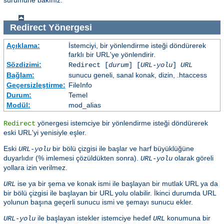
Redirect
Yönergesi
Açıklama:
İstemciyi, bir yönlendirme isteği döndürerek
farklı bir URL'ye yönlendirir.
Sözdizimi:
Redirect [
durum
] [
URL-yolu
]
URL
Bağlam:
sunucu geneli, sanal konak, dizin, .htaccess
Geçersizleştirme:
FileInfo
Durum:
Temel
Modül:
mod_alias
yönergesi istemciye bir yönlendirme isteği döndürerek
Redirect
eski URL'yi yenisiyle eşler.
Eski
bir bölü çizgisi ile başlar ve harf büyüklüğüne
URL-yolu
duyarlıdır (% imlemesi çözüldükten sonra).
olarak göreli
URL-yolu
yollara izin verilmez.
ise ya bir şema ve konak ismi ile başlayan bir mutlak URL ya da
URL
bir bölü çizgisi ile başlayan bir URL yolu olabilir. İkinci durumda URL
yolunun başına geçerli sunucu ismi ve şemayı sunucu ekler.
ile başlayan istekler istemciye hedef
konumuna bir
URL-yolu
URL