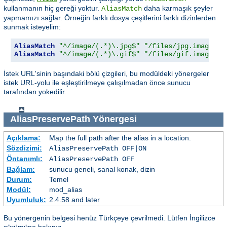
kullanmanın hiç gereği yoktur.
daha karmaşık şeyler
AliasMatch
yapmamızı sağlar. Örneğin farklı dosya çeşitlerini farklı dizinlerden
sunmak isteyelim:
AliasMatch
"^/image/(.*)\.jpg$"
"/files/jpg.images/$
AliasMatch
"^/image/(.*)\.gif$"
"/files/gif.images/$
İstek URL'sinin başındaki bölü çizgileri, bu modüldeki yönergeler
istek URL-yolu ile eşleştirilmeye çalışılmadan önce sunucu
tarafından yokedilir.
AliasPreservePath
Yönergesi
Açıklama:
Map the full path after the alias in a location.
Sözdizimi:
AliasPreservePath OFF|ON
Öntanımlı:
AliasPreservePath OFF
Bağlam:
sunucu geneli, sanal konak, dizin
Durum:
Temel
Modül:
mod_alias
Uyumluluk:
2.4.58 and later
Bu yönergenin belgesi henüz Türkçeye çevrilmedi. Lütfen İngilizce
sürümüne bakınız.