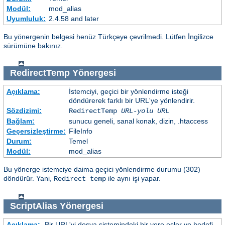
Modül:
mod_alias
Uyumluluk:
2.4.58 and later
Bu yönergenin belgesi henüz Türkçeye çevrilmedi. Lütfen İngilizce
sürümüne bakınız.
RedirectTemp
Yönergesi
Açıklama:
İstemciyi, geçici bir yönlendirme isteği
döndürerek farklı bir URL'ye yönlendirir.
Sözdizimi:
RedirectTemp
URL-yolu
URL
Bağlam:
sunucu geneli, sanal konak, dizin, .htaccess
Geçersizleştirme:
FileInfo
Durum:
Temel
Modül:
mod_alias
Bu yönerge istemciye daima geçici yönlendirme durumu (302)
döndürür. Yani,
ile aynı işi yapar.
Redirect temp
ScriptAlias
Yönergesi
Açıklama:
Bir URL'yi dosya sistemindeki bir yere eşler ve hedefi