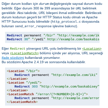
Diğer durum kodları için
değiştirgesiyle sayısal durum kodu
durum
belirtilir. Eğer durum 300 ile 399 arasındaysa bir
belirtmek
URL
gereklidir. Aksi takdirde,
URL
bileşeni ihmal edilmelidir. Belirtilecek
durum kodunun geçerli bir HTTP Status kodu olmalı ve Apache
HTTP Sunucusu kodu bilmelidir (
dosyasında
http_protocol.c
bulunan
işlevine bakınız).
send_error_response
Redirect
 permanent 
"/bir"
"http://example.com/iki"
Redirect
30
" "
/
yedi
" http://example.com/baskabisey"
Eğer
yönergesi URL-yolu belirtilmemiş bir
Redirect
<Location>
veya
bölümü içinde yer alıyorsa, URL seçeneği
<LocationMatch>
ifade sözdizimi
kullanılarak yorumlanır.
Bu sözdizimi Apache 2.4.19 ve sonrasında kullanılabilir.
<
Location
"/bir"
>
Redirect
 permanent 
"http://example.com/iki"
</
Location
>
<
Location
"/yedi"
>
Redirect
303
"http://example.com/baskabisey"
</
Location
>
<
LocationMatch
"/error/(?<NUMBER>[0-9]+)"
>
Redirect
 permanent 
"http://example.com/errors/%{
</
LocationMatch
>