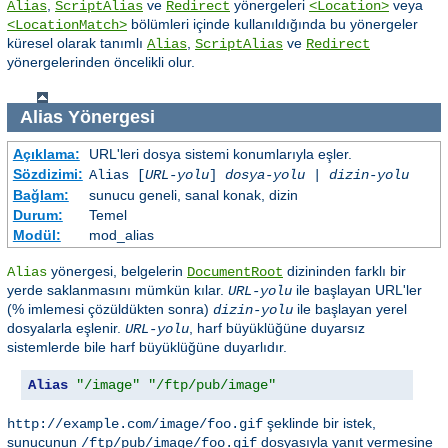
,
ve
yönergeleri
veya
Alias
ScriptAlias
Redirect
<Location>
bölümleri içinde kullanıldığında bu yönergeler
<LocationMatch>
küresel olarak tanımlı
,
ve
Alias
ScriptAlias
Redirect
yönergelerinden öncelikli olur.
Alias
Yönergesi
Açıklama:
URL'leri dosya sistemi konumlarıyla eşler.
Sözdizimi:
Alias [
URL-yolu
]
dosya-yolu
|
dizin-yolu
Bağlam:
sunucu geneli, sanal konak, dizin
Durum:
Temel
Modül:
mod_alias
yönergesi, belgelerin
dizininden farklı bir
Alias
DocumentRoot
yerde saklanmasını mümkün kılar.
ile başlayan URL'ler
URL-yolu
(% imlemesi çözüldükten sonra)
ile başlayan yerel
dizin-yolu
dosyalarla eşlenir.
, harf büyüklüğüne duyarsız
URL-yolu
sistemlerde bile harf büyüklüğüne duyarlıdır.
Alias
"/image"
"/ftp/pub/image"
şeklinde bir istek,
http://example.com/image/foo.gif
sunucunun
dosyasıyla yanıt vermesine
/ftp/pub/image/foo.gif