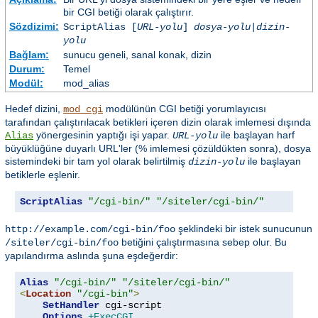
bir CGI betiği olarak çalıştırır.
Sözdizimi:
ScriptAlias [
URL-yolu
]
dosya-yolu
|
dizin-
yolu
Bağlam:
sunucu geneli, sanal konak, dizin
Durum:
Temel
Modül:
mod_alias
Hedef dizini,
modülünün CGI betiği yorumlayıcısı
mod_cgi
tarafından çalıştırılacak betikleri içeren dizin olarak imlemesi dışında
yönergesinin yaptığı işi yapar.
ile başlayan harf
Alias
URL-yolu
büyüklüğüne duyarlı URL'ler (% imlemesi çözüldükten sonra), dosya
sistemindeki bir tam yol olarak belirtilmiş
ile başlayan
dizin-yolu
betiklerle eşlenir.
ScriptAlias
"/cgi-bin/"
"/siteler/cgi-bin/"
şeklindeki bir istek sunucunun
http://example.com/cgi-bin/foo
betiğini çalıştırmasına sebep olur. Bu
/siteler/cgi-bin/foo
yapılandırma aslında şuna eşdeğerdir:
Alias
"/cgi-bin/"
"/siteler/cgi-bin/"
<
Location
"/cgi-bin"
>
SetHandler
 cgi-script

Options
+ExecCGI