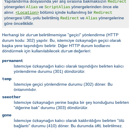
Yapılandırma dosyasında yer alış sırasına bakmaksızın
Redirect
yönergeleri
ve
yönergelerinden önce ele
Alias
ScriptAlias
alınır.
bölümü içinde kullanılmış bir
<Location>
Redirect
yönergesi URL-yolu belirtilmiş
ve
yönergelerine
Redirect
Alias
göre önceliklidir.
Herhangi bir
belirtilmemişse "geçici" yönlendirme (HTTP
durum
durum kodu: 302) yapılır. Bu, istemciye özkaynağın geçici olarak
başka yere taşındığını belirtir. Diğer HTTP durum kodlarını
döndürmek için kullanılabilecek
değerleri:
durum
permanent
İstemciye özkaynağın kalıcı olarak taşındığını belirten kalıcı
yönlendirme durumu (301) döndürülür.
temp
İstemciye geçici yönlendirme durumu (302) döner. Bu
öntanımlıdır.
seeother
İstemciye özkaynağın yerine başka bir şey konduğunu belirten
"diğerine bak" durumu (303) döndürülür.
gone
İstemciye özkaynağın kalıcı olarak kaldırıldığını belirten "ölü
bağlantı" durumu (410) döner. Bu durumda
belirtilmez.
URL