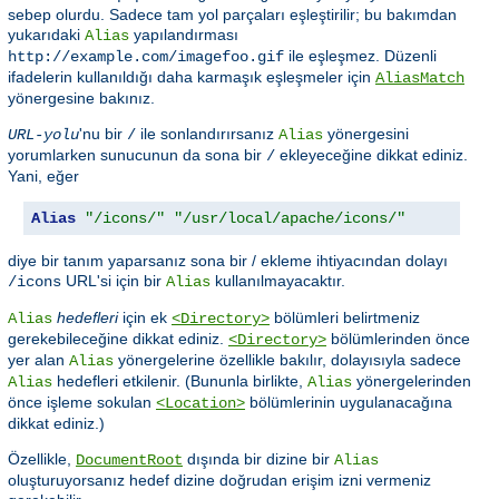
sebep olurdu. Sadece tam yol parçaları eşleştirilir; bu bakımdan
yukarıdaki
yapılandırması
Alias
ile eşleşmez. Düzenli
http://example.com/imagefoo.gif
ifadelerin kullanıldığı daha karmaşık eşleşmeler için
AliasMatch
yönergesine bakınız.
'nu bir
ile sonlandırırsanız
yönergesini
URL-yolu
/
Alias
yorumlarken sunucunun da sona bir
ekleyeceğine dikkat ediniz.
/
Yani, eğer
Alias
"/icons/"
"/usr/local/apache/icons/"
diye bir tanım yaparsanız sona bir / ekleme ihtiyacından dolayı
URL'si için bir
kullanılmayacaktır.
/icons
Alias
hedefleri
için ek
bölümleri belirtmeniz
Alias
<Directory>
gerekebileceğine dikkat ediniz.
bölümlerinden önce
<Directory>
yer alan
yönergelerine özellikle bakılır, dolayısıyla sadece
Alias
hedefleri etkilenir. (Bununla birlikte,
yönergelerinden
Alias
Alias
önce işleme sokulan
bölümlerinin uygulanacağına
<Location>
dikkat ediniz.)
Özellikle,
dışında bir dizine bir
DocumentRoot
Alias
oluşturuyorsanız hedef dizine doğrudan erişim izni vermeniz