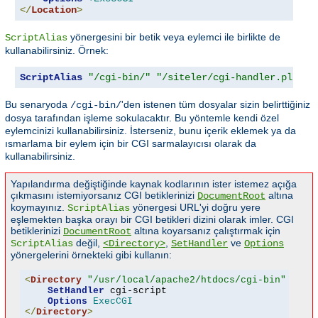
</
Location
>
yönergesini bir betik veya eylemci ile birlikte de
ScriptAlias
kullanabilirsiniz. Örnek:
ScriptAlias
"/cgi-bin/"
"/siteler/cgi-handler.pl"
Bu senaryoda
'den istenen tüm dosyalar sizin belirttiğiniz
/cgi-bin/
dosya tarafından işleme sokulacaktır. Bu yöntemle kendi özel
eylemcinizi kullanabilirsiniz. İsterseniz, bunu içerik eklemek ya da
ısmarlama bir eylem için bir CGI sarmalayıcısı olarak da
kullanabilirsiniz.
Yapılandırma değiştiğinde kaynak kodlarının ister istemez açığa
çıkmasını istemiyorsanız CGI betiklerinizi
altına
DocumentRoot
koymayınız.
yönergesi URL'yi doğru yere
ScriptAlias
eşlemekten başka orayı bir CGI betikleri dizini olarak imler. CGI
betiklerinizi
altına koyarsanız çalıştırmak için
DocumentRoot
değil,
,
ve
ScriptAlias
<Directory>
SetHandler
Options
yönergelerini örnekteki gibi kullanın:
<
Directory
"/usr/local/apache2/htdocs/cgi-bin"
>
SetHandler
 cgi-script

Options
ExecCGI
</
Directory
>