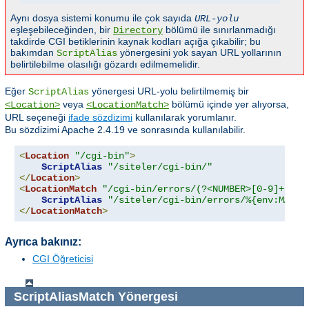
Aynı dosya sistemi konumu ile çok sayıda
URL-yolu
eşleşebileceğinden, bir
bölümü ile sınırlanmadığı
Directory
takdirde CGI betiklerinin kaynak kodları açığa çıkabilir; bu
bakımdan
yönergesini yok sayan URL yollarının
ScriptAlias
belirtilebilme olasılığı gözardı edilmemelidir.
Eğer
yönergesi URL-yolu belirtilmemiş bir
ScriptAlias
veya
bölümü içinde yer alıyorsa,
<Location>
<LocationMatch>
URL seçeneği
ifade sözdizimi
kullanılarak yorumlanır.
Bu sözdizimi Apache 2.4.19 ve sonrasında kullanılabilir.
<
Location
"/cgi-bin"
>
ScriptAlias
"/siteler/cgi-bin/"
</
Location
>
<
LocationMatch
"/cgi-bin/errors/(?<NUMBER>[0-9]+)"
>
ScriptAlias
"/siteler/cgi-bin/errors/%{env:MATCH
</
LocationMatch
>
Ayrıca bakınız:
CGI Öğreticisi
ScriptAliasMatch
Yönergesi