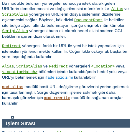
Bu modülde bulunan yönergeler sunucuya istek olarak gelen
URL'lerin denetlenmesini ve değiştirilmesini mümkün kılar.
ve
Alias
yönergeleri URL'lerin dosya sisteminin dizinlerine
ScriptAlias
eşlenmesini sağlar. Böylece, kök dizini
ile belirtilen
DocumentRoot
site belge ağacı altında bulunmayan içeriğe erişmek mümkün olur.
yönergesi buna ek olarak hedef dizini sadece CGI
ScriptAlias
betiklerini içeren dizin olarak imler.
yönergesi, farklı bir URL ile yeni bir istek yapmaları için
Redirect
istemcileri yönlendirmekte kullanılır. Çoğunlukla özkaynak başka bir
yere taşındığında kullanılır.
,
ve
yönergeleri
veya
Alias
ScriptAlias
Redirect
<Location>
bölümleri içinde kullanıldığında hedef yolu veya
<LocationMatch>
URL'yi betimlemek için
ifade sözdizimi
kullanılabilir.
modülü basit URL değiştirme görevlerini yerine getirmek
mod_alias
için tasarlanmıştır. Sorgu dizgelerini işleme sokmak gibi daha
karmaşık görevler için
modülü ile sağlanan araçlar
mod_rewrite
kullanılır.
İşlem Sırası