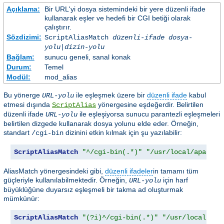
Açıklama:
Bir URL'yi dosya sistemindeki bir yere düzenli ifade
kullanarak eşler ve hedefi bir CGI betiği olarak
çalıştırır.
Sözdizimi:
ScriptAliasMatch
düzenli-ifade
dosya-
yolu
|
dizin-yolu
Bağlam:
sunucu geneli, sanal konak
Durum:
Temel
Modül:
mod_alias
Bu yönerge
ile eşleşmek üzere bir
düzenli ifade
kabul
URL-yolu
etmesi dışında
yönergesine eşdeğerdir. Belirtilen
ScriptAlias
düzenli ifade
ile eşleşiyorsa sunucu parantezli eşleşmeleri
URL-yolu
belirtilen dizgede kullanarak dosya yolunu elde eder. Örneğin,
standart
dizinini etkin kılmak için şu yazılabilir:
/cgi-bin
ScriptAliasMatch
"^/cgi-bin(.*)"
"/usr/local/apache/
AliasMatch yönergesindeki gibi,
düzenli ifadeler
in tamamı tüm
güçleriyle kullanılabilmektedir. Örneğin,
için harf
URL-yolu
büyüklüğüne duyarsız eşleşmeli bir takma ad oluşturmak
mümkünür:
ScriptAliasMatch
"(?i)^/cgi-bin(.*)"
"/usr/local/apa