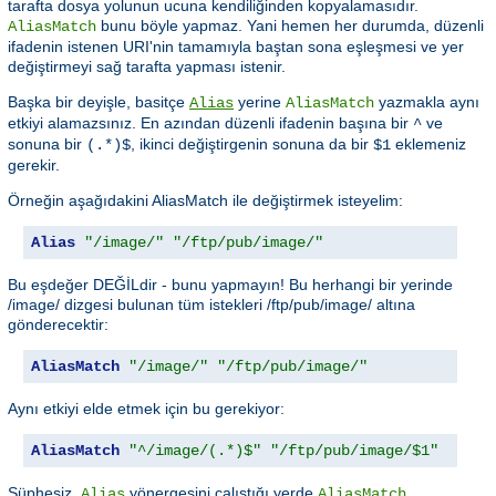
tarafta dosya yolunun ucuna kendiliğinden kopyalamasıdır.
bunu böyle yapmaz. Yani hemen her durumda, düzenli
AliasMatch
ifadenin istenen URI'nin tamamıyla baştan sona eşleşmesi ve yer
değiştirmeyi sağ tarafta yapması istenir.
Başka bir deyişle, basitçe
yerine
yazmakla aynı
Alias
AliasMatch
etkiyi alamazsınız. En azından düzenli ifadenin başına bir
ve
^
sonuna bir
, ikinci değiştirgenin sonuna da bir
eklemeniz
(.*)$
$1
gerekir.
Örneğin aşağıdakini AliasMatch ile değiştirmek isteyelim:
Alias
"/image/"
"/ftp/pub/image/"
Bu eşdeğer DEĞİLdir - bunu yapmayın! Bu herhangi bir yerinde
/image/ dizgesi bulunan tüm istekleri /ftp/pub/image/ altına
gönderecektir:
AliasMatch
"/image/"
"/ftp/pub/image/"
Aynı etkiyi elde etmek için bu gerekiyor:
AliasMatch
"^/image/(.*)$"
"/ftp/pub/image/$1"
Şüphesiz,
yönergesini çalıştığı yerde
Alias
AliasMatch