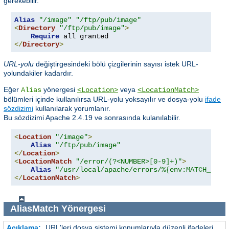
gerekebilir.
Alias
"/image"
"/ftp/pub/image"
<
Directory
"/ftp/pub/image"
>
Require
</
Directory
>
URL-yolu
değiştirgesindeki bölü çizgilerinin sayısı istek URL-
yolundakiler kadardır.
Eğer
yönergesi
veya
Alias
<Location>
<LocationMatch>
bölümleri içinde kullanılırsa URL-yolu yoksayılır ve dosya-yolu
ifade
sözdizimi
kullanılarak yorumlanır.
Bu sözdizimi Apache 2.4.19 ve sonrasında kulanılabilir.
<
Location
"/image"
>
Alias
"/ftp/pub/image"
</
Location
>
<
LocationMatch
"/error/(?<NUMBER>[0-9]+)"
>
Alias
"/usr/local/apache/errors/%{env:MATCH_NUMB
</
LocationMatch
>
AliasMatch
Yönergesi
Açıklama:
URL'leri dosya sistemi konumlarıyla düzenli ifadeleri