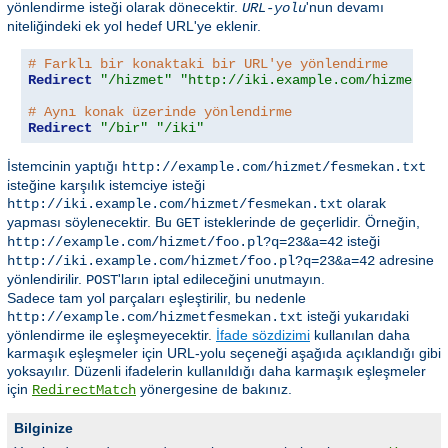
yönlendirme isteği olarak dönecektir.
'nun devamı
URL-yolu
niteliğindeki ek yol hedef URL'ye eklenir.
# Farklı bir konaktaki bir URL'ye yönlendirme
Redirect
"/hizmet"
"http://iki.example.com/hizmet"
# Aynı konak üzerinde yönlendirme
Redirect
"/bir"
"/iki"
İstemcinin yaptığı
http://example.com/hizmet/fesmekan.txt
isteğine karşılık istemciye isteği
olarak
http://iki.example.com/hizmet/fesmekan.txt
yapması söylenecektir. Bu
isteklerinde de geçerlidir. Örneğin,
GET
isteği
http://example.com/hizmet/foo.pl?q=23&a=42
adresine
http://iki.example.com/hizmet/foo.pl?q=23&a=42
yönlendirilir.
'ların iptal edileceğini unutmayın.
POST
Sadece tam yol parçaları eşleştirilir, bu nedenle
isteği yukarıdaki
http://example.com/hizmetfesmekan.txt
yönlendirme ile eşleşmeyecektir.
İfade sözdizimi
kullanılan daha
karmaşık eşleşmeler için URL-yolu seçeneği aşağıda açıklandığı gibi
yoksayılır. Düzenli ifadelerin kullanıldığı daha karmaşık eşleşmeler
için
yönergesine de bakınız.
RedirectMatch
Bilginize